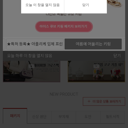
오늘 이 창을 열지 않음
닫기
전체보기
★특허 등록★ 아플리케 입체 프린
여름에 어울리는 키링
트 커트지
오늘 하루 이 창을 열지 않음
닫기
NEW PRODUCT
더 많은 상품 보러가기
패키지
신상 원단
부자재
도안
퀼트서적