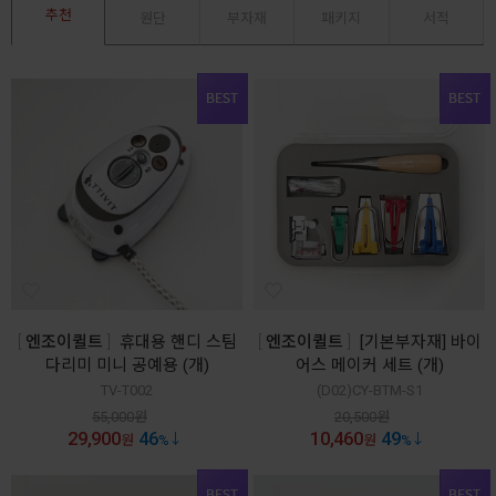
추천
원단
부자재
패키지
서적
엔조이퀼트
휴대용 핸디 스팀
엔조이퀼트
[기본부자재] 바이
다리미 미니 공예용 (개)
어스 메이커 세트 (개)
TV-T002
(D02)CY-BTM-S1
55,000
원
20,500
원
29,900
46
10,460
49
원
%
원
%