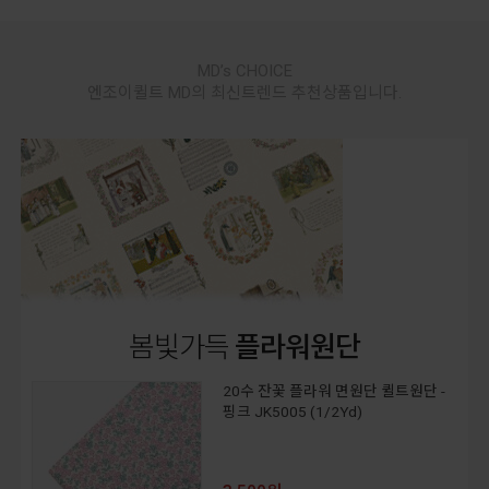
MD’s CHOICE
엔조이퀼트 MD의 최신트렌드 추천상품입니다.
봄빛가득
플라워원단
20수 잔꽃 플라워 면원단 퀼트원단 -
핑크 JK5005 (1/2Yd)