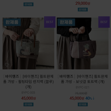
29,000
원
바이핸즈
[바이핸즈] 퀼트완제
바이핸즈
[바이핸즈] 퀼트완제
품 가방 - 퀼팅타임 런치백 (블루)
품 가방 - 보넷걸 토트백 (개)
(개)
BYPC-021
BYPC-003
75,000
원
45,000
45,000
40
원
원
%