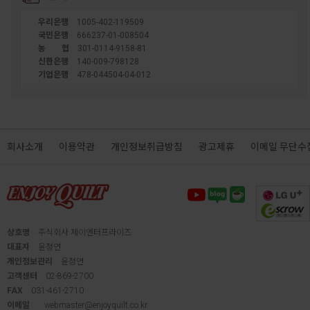
우리은행
1005-402-119509
국민은행
666237-01-008504
농협
301-0114-9158-81
신한은행
140-009-798128
기업은행
478-044504-04-012
회사소개
이용약관
개인정보취급방침
광고제휴
이메일 무단수
상호명
주식회사 제이엔터프라이즈
대표자
윤정연
개인정보관리
윤정연
고객센터
02-869-2700
FAX
031-461-2710
이메일
webmaster@enjoyquilt.co.kr