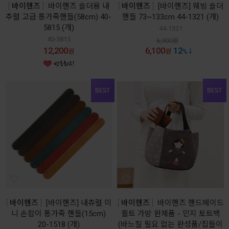
바이핸즈
바이핸즈 숄더용 내
바이핸즈
[바이핸즈] 웨빙 숄더
추럴 고급 통가죽핸들(58cm) 40-
핸들 73~133cm 44-1321 (개)
5815 (개)
44-1321
40-5815
6,900
원
12,200
6,100
12
원
원
%
바이핸즈
[바이핸즈] 내츄럴 미
바이핸즈
바이핸즈 핸드메이드
니 손잡이 통가죽 핸들(15cm)
퀼트 가방 완제품 - 민지 토트백
20-1518 (개)
(바느질 필요 없는 완성품/집들이