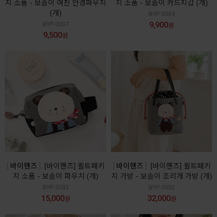
지 소품 - 보솜이 여친 안경파우치
지 소품 - 보솜이 카드지갑 (개)
(개)
BYP-3034
9,900
BYP-3037
원
9,500
원
바이핸즈
[바이핸즈] 퀼트패키
바이핸즈
[바이핸즈] 퀼트패키
지 소품 - 보솜이 파우치 (개)
지 가방 - 보솜이 조리개 가방 (개)
BYP-3033
BYP-3032
15,000
32,000
원
원