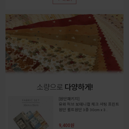
소량으로
다양하게!
[원단패키지]
유와 허브 보태니컬 체크 셔팅 프린트
원단 퀼트원단 3종 30cm x 3..
9,400원