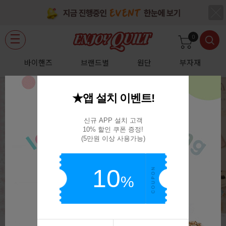
0
바이핸즈
브랜드별
원단
부자재
★앱 설치 이벤트!
신규 APP 설치 고객

10% 할인 쿠폰 증정!

(5만원 이상 사용가능)
10
%