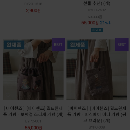
선물 추천) (개)
BY20-1518
2,900
BYPC-2632
원
69,000
원
55,000
21
원
%
바이핸즈
[바이핸즈] 퀼트완제
바이핸즈
[바이핸즈] 퀼트완제
품 가방 - 보넷걸 조리개 가방 (개)
품 가방 - 피싱베어 미니 가방 (핑
크 브라운) (개)
BYPC-001
55,000
BYPC-008
원