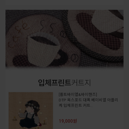
입체프린트
커트지
[퀼트바이엘&바이핸즈]
DTP 옥스포드 대폭 베이비엘 아플리
케 입체프린트 커트..
19,000원