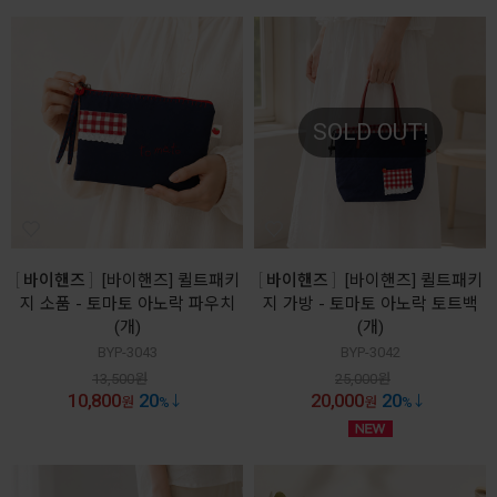
SOLD OUT!
바이핸즈
[바이핸즈] 퀼트패키
바이핸즈
[바이핸즈] 퀼트패키
지 소품 - 토마토 아노락 파우치
지 가방 - 토마토 아노락 토트백
(개)
(개)
BYP-3043
BYP-3042
13,500
원
25,000
원
10,800
20
20,000
20
원
%
원
%