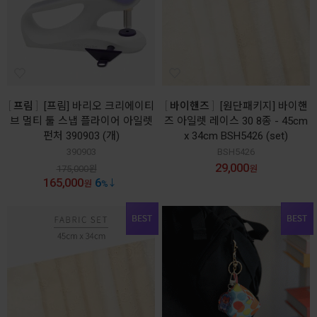
프림
[프림] 바리오 크리에이티
바이핸즈
[원단패키지] 바이핸
브 멀티 툴 스냅 플라이어 아일렛
즈 아일렛 레이스 30 8종 - 45cm
펀처 390903 (개)
x 34cm BSH5426 (set)
390903
BSH5426
29,000
175,000
원
원
165,000
6
원
%