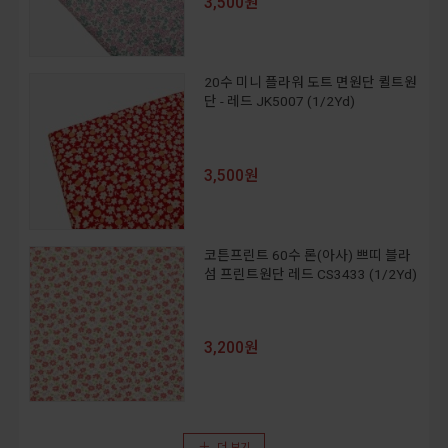
3,500원
20수 미니 플라워 도트 면원단 퀼트원
단 - 레드 JK5007 (1/2Yd)
3,500원
코튼프린트 60수 론(아사) 쁘띠 블라
섬 프린트원단 레드 CS3433 (1/2Yd)
3,200원
더 보기