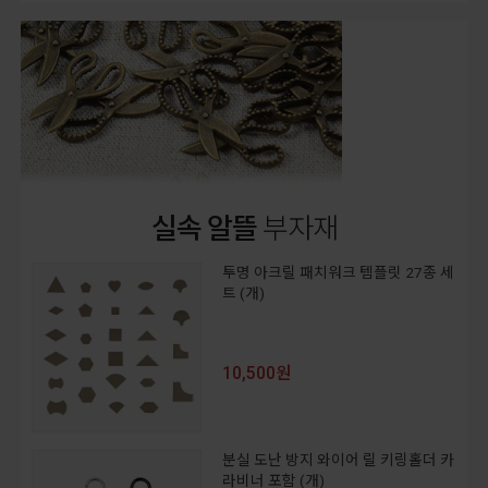
실속 알뜰
부자재
투명 아크릴 패치워크 템플릿 27종 세
트 (개)
10,500원
분실 도난 방지 와이어 릴 키링홀더 카
라비너 포함 (개)