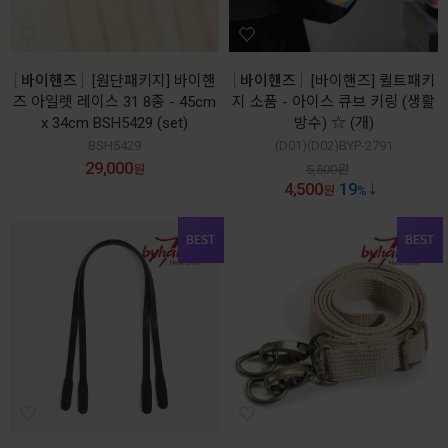
바이핸즈
[원단패키지] 바이핸
바이핸즈
[바이핸즈] 퀼트패키
즈 아일렛 레이스 31 8종 - 45cm
지 소품 - 아이스 큐브 키링 (생활
x 34cm BSH5429 (set)
방수) ☆ (개)
BSH5429
(D01)(D02)BYP-2791
29,000
원
5,500
원
4,500
19
원
%