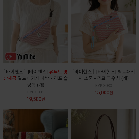
바이핸즈
[바이핸즈]
유튜브 영
바이핸즈
[바이핸즈] 퀼트패키
상제공
퀼트패키지 가방 - 리프 슬
지 소품 - 리프 파우치 (개)
링백 (개)
BYP-3030
15,000
BYP-3031
원
19,500
원