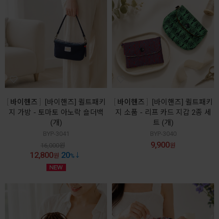
바이핸즈
[바이핸즈] 퀼트패키
바이핸즈
[바이핸즈] 퀼트패키
지 가방 - 토마토 아노락 숄더백
지 소품 - 리프 카드 지갑 2종 세
(개)
트 (개)
BYP-3041
BYP-3040
9,900
16,000
원
원
12,800
20
원
%