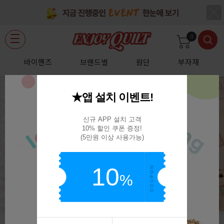
0
바이핸즈
브랜드별
원단
부자재
★앱 설치 이벤트!
신규 APP 설치 고객

10% 할인 쿠폰 증정!

(5만원 이상 사용가능)
10
%