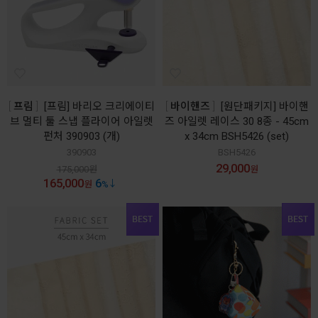
프림
[프림] 바리오 크리에이티
바이핸즈
[원단패키지] 바이핸
브 멀티 툴 스냅 플라이어 아일렛
즈 아일렛 레이스 30 8종 - 45cm
펀처 390903 (개)
x 34cm BSH5426 (set)
390903
BSH5426
29,000
175,000
원
원
165,000
6
원
%