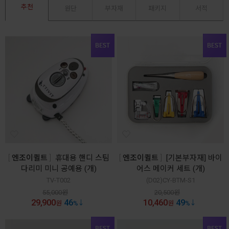
추천
원단
부자재
패키지
서적
엔조이퀼트
휴대용 핸디 스팀
엔조이퀼트
[기본부자재] 바이
다리미 미니 공예용 (개)
어스 메이커 세트 (개)
TV-T002
(D02)CY-BTM-S1
55,000
원
20,500
원
29,900
46
10,460
49
원
%
원
%