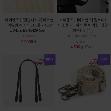
바이핸즈
[원단패키지] 바이핸
바이핸즈
[바이핸즈] 퀼트패키
즈 아일렛 레이스 31 8종 - 45cm
지 소품 - 아이스 큐브 키링 (생활
x 34cm BSH5429 (set)
방수) ☆ (개)
BSH5429
(D01)(D02)BYP-2791
29,000
원
5,500
원
4,500
19
원
%