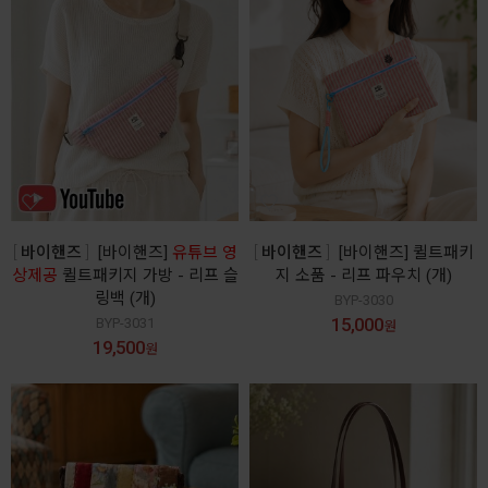
바이핸즈
[바이핸즈]
유튜브 영
바이핸즈
[바이핸즈] 퀼트패키
상제공
퀼트패키지 가방 - 리프 슬
지 소품 - 리프 파우치 (개)
링백 (개)
BYP-3030
15,000
BYP-3031
원
19,500
원