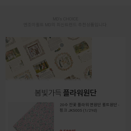
MD’s CHOICE
엔조이퀼트 MD의 최신트렌드 추천상품입니다.
봄빛가득
플라워원단
20수 잔꽃 플라워 면원단 퀼트원단 -
핑크 JK5005 (1/2Yd)