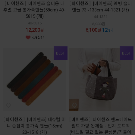
바이핸즈
바이핸즈 숄더용 내
바이핸즈
[바이핸즈] 웨빙 숄더
추럴 고급 통가죽핸들(58cm) 40-
핸들 73~133cm 44-1321 (개)
5815 (개)
44-1321
40-5815
6,900
원
12,200
6,100
12
원
원
%
바이핸즈
[바이핸즈] 내츄럴 미
바이핸즈
바이핸즈 핸드메이드
니 손잡이 통가죽 핸들(15cm)
퀼트 가방 완제품 - 민지 토트백
20-1518 (개)
(바느질 필요 없는 완성품/집들이