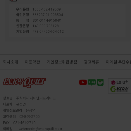
우리은행
1005-402-119509
국민은행
666237-01-008504
농협
301-0114-9158-81
신한은행
140-009-798128
기업은행
478-044504-04-012
회사소개
이용약관
개인정보취급방침
광고제휴
이메일 무단수
상호명
주식회사 제이엔터프라이즈
대표자
윤정연
개인정보관리
윤정연
고객센터
02-869-2700
FAX
031-461-2710
이메일
webmaster@enjoyquilt.co.kr