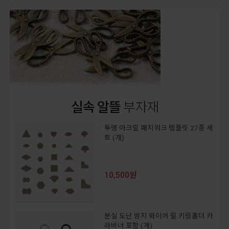
실속 알뜰
부자재
투명 아크릴 패치워크 템플릿 27종 세
트 (개)
10,500원
분실 도난 방지 와이어 릴 키링홀더 카
라비너 포함 (개)