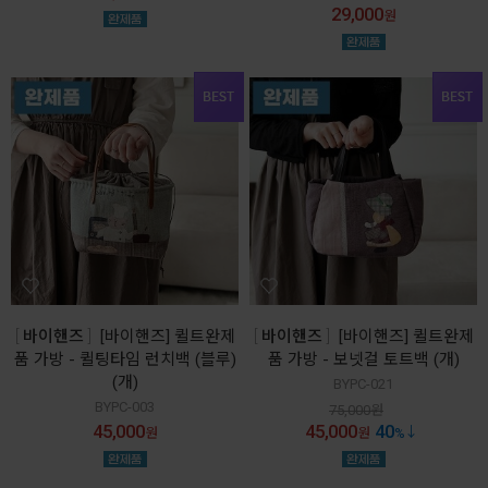
29,000
원
바이핸즈
[바이핸즈] 퀼트완제
바이핸즈
[바이핸즈] 퀼트완제
품 가방 - 퀼팅타임 런치백 (블루)
품 가방 - 보넷걸 토트백 (개)
(개)
BYPC-021
BYPC-003
75,000
원
45,000
45,000
40
원
원
%