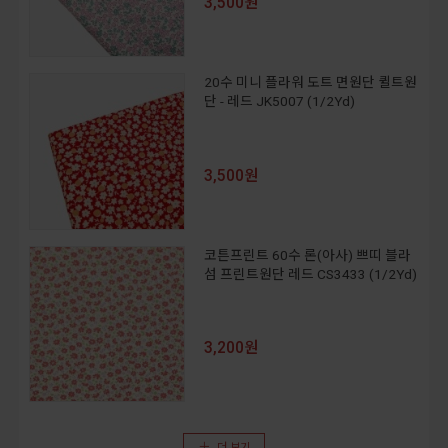
3,500원
20수 미니 플라워 도트 면원단 퀼트원
단 - 레드 JK5007 (1/2Yd)
3,500원
코튼프린트 60수 론(아사) 쁘띠 블라
섬 프린트원단 레드 CS3433 (1/2Yd)
3,200원
더 보기