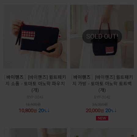
SOLD OUT!
바이핸즈
[바이핸즈] 퀼트패키
바이핸즈
[바이핸즈] 퀼트패키
지 소품 - 토마토 아노락 파우치
지 가방 - 토마토 아노락 토트백
(개)
(개)
BYP-3043
BYP-3042
13,500
원
25,000
원
10,800
20
20,000
20
원
%
원
%