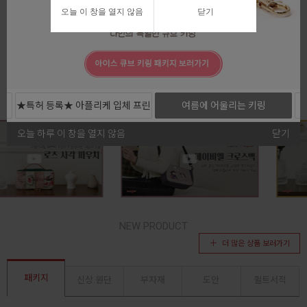
오늘 이 창을 열지 않음
닫기
전체보기
★특허 등록★ 아플리케 입체 프린
여름에 어울리는 키링
트 커트지
오늘 하루 이 창을 열지 않음
닫기
NEW PRODUCT
더 많은 상품 보러가기
패키지
신상 원단
부자재
도안
퀼트서적