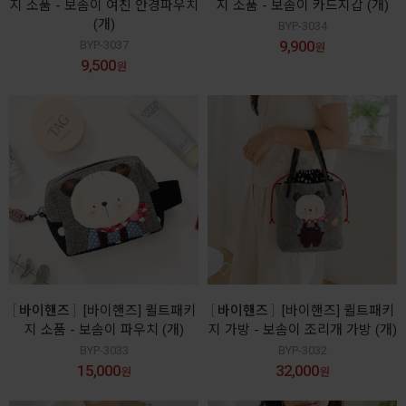
지 소품 - 보솜이 여친 안경파우치
지 소품 - 보솜이 카드지갑 (개)
(개)
BYP-3034
9,900
BYP-3037
원
9,500
원
바이핸즈
[바이핸즈] 퀼트패키
바이핸즈
[바이핸즈] 퀼트패키
지 소품 - 보솜이 파우치 (개)
지 가방 - 보솜이 조리개 가방 (개)
BYP-3033
BYP-3032
15,000
32,000
원
원