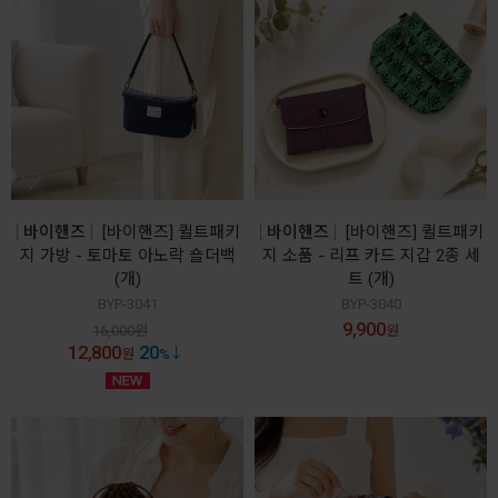
바이핸즈
[바이핸즈] 퀼트패키
바이핸즈
[바이핸즈] 퀼트패키
지 가방 - 토마토 아노락 숄더백
지 소품 - 리프 카드 지갑 2종 세
(개)
트 (개)
BYP-3041
BYP-3040
9,900
16,000
원
원
12,800
20
원
%