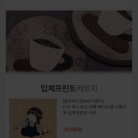
입체프린트
커트지
[퀼트바이엘&바이핸즈]
DTP 옥스포드 대폭 베이비엘 아플리
케 입체프린트 커트..
19,000원