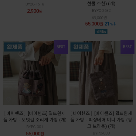
선물 추천) (개)
BY20-1518
2,900
BYPC-2632
원
69,000
원
55,000
21
원
%
바이핸즈
[바이핸즈] 퀼트완제
바이핸즈
[바이핸즈] 퀼트완제
품 가방 - 보넷걸 조리개 가방 (개)
품 가방 - 피싱베어 미니 가방 (핑
크 브라운) (개)
BYPC-001
55,000
BYPC-008
원