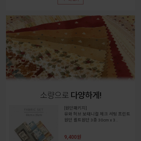
소량으로
다양하게!
[원단패키지]
유와 허브 보태니컬 체크 셔팅 프린트
원단 퀼트원단 3종 30cm x 3..
9,400원