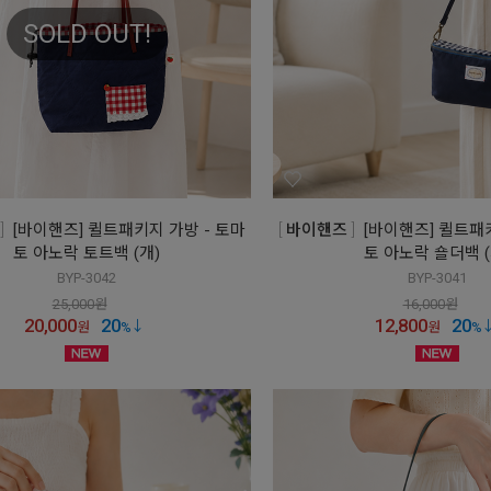
SOLD OUT!
[바이핸즈] 퀼트패키지 가방 - 토마
바이핸즈
[바이핸즈] 퀼트패
토 아노락 토트백 (개)
토 아노락 숄더백 (
BYP-3042
BYP-3041
25,000
원
16,000
원
20,000
20
12,800
20
원
%
원
%