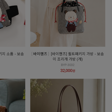
키지 소품 - 보솜
바이핸즈
[바이핸즈] 퀼트패키지 가방 - 보솜
이 조리개 가방 (개)
BYP-3032
32,000
원