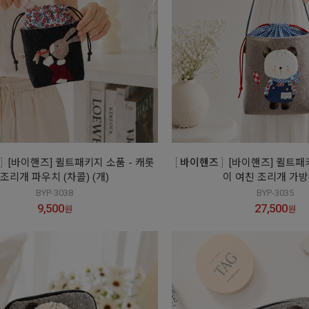
[바이핸즈] 퀼트패키지 소품 - 캐롯
바이핸즈
[바이핸즈] 퀼트패
조리개 파우치 (차콜) (개)
이 여친 조리개 가방 
BYP-3038
BYP-3035
9,500
27,500
원
원