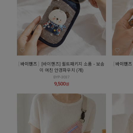
바이핸즈
[바이핸즈] 퀼트패키지 소품 - 보솜
바이핸즈
이 여친 안경파우치 (개)
BYP-3037
9,500
원