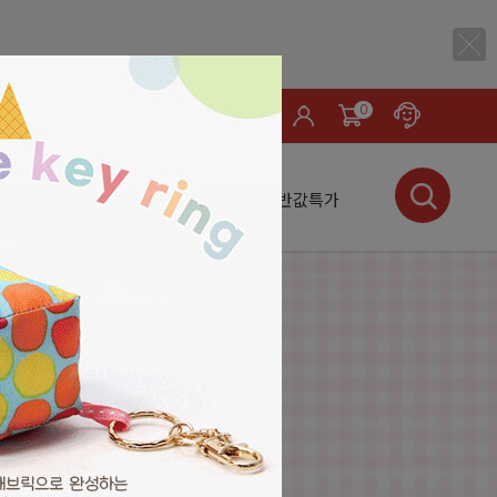
0
LOG IN
서적
소잉
핫 테마
미싱
★반값특가