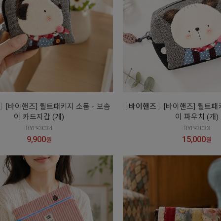
[바이핸즈] 퀼트패키지 소품 - 보솜
바이핸즈
[바이핸즈] 퀼트패
이 카드지갑 (개)
이 파우치 (개)
BYP-3034
BYP-3033
9,900
15,000
원
원