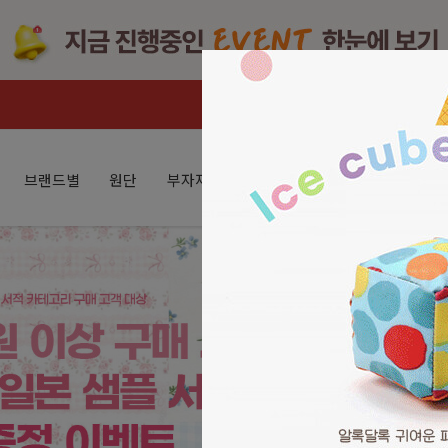
브랜드별
원단
부자재
퀼트패키지
K-헤리티지