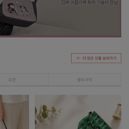
더 많은 상품 보러가기
도안
퀼트서적