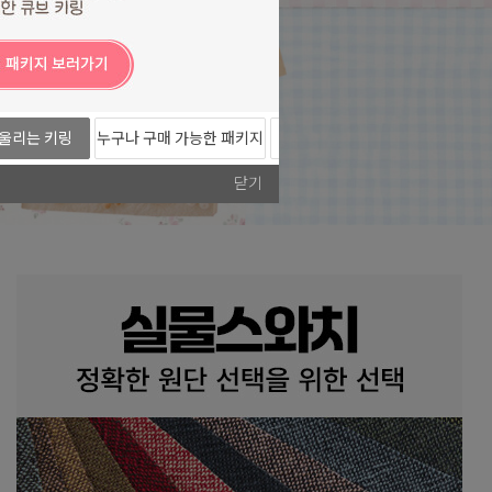
울리는 키링
누구나 구매 가능한 패키지
미니팩 시리즈
202
도안!
닫기