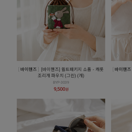
바이핸즈
[바이핸즈] 퀼트패키지 소품 - 캐롯
바이핸즈
조리개 파우치 (그린) (개)
BYP-3039
9,500
원