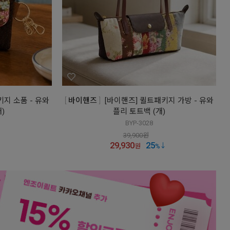
키지 소품 - 유와
바이핸즈
[바이핸즈] 퀼트패키지 가방 - 유와
)
플리 토트백 (개)
BYP-3028
39,900
원
29,930
25
원
%