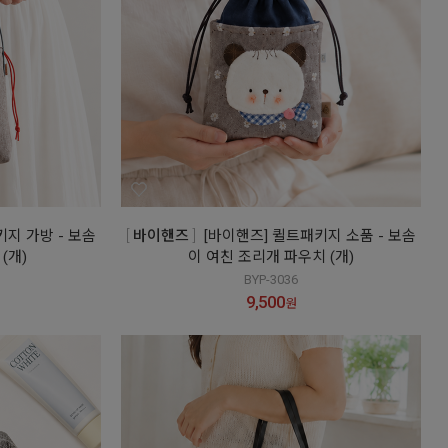
키지 가방 - 보솜
바이핸즈
[바이핸즈] 퀼트패키지 소품 - 보솜
(개)
이 여친 조리개 파우치 (개)
BYP-3036
9,500
원