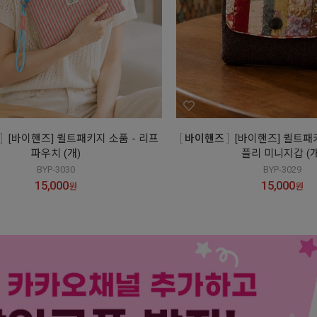
[바이핸즈] 퀼트패키지 소품 - 리프
바이핸즈
[바이핸즈] 퀼트패
파우치 (개)
플리 미니지갑 (개
BYP-3030
BYP-3029
15,000
15,000
원
원