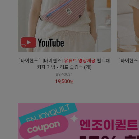
바이핸즈
[바이핸즈]
유튜브 영상제공
퀼트패
바이핸즈
키지 가방 - 리프 슬링백 (개)
BYP-3031
19,500
원