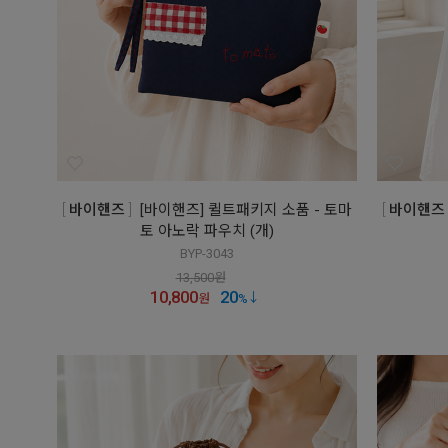
바이핸즈
[바이핸즈] 퀼트패키지 소품 - 토마
바이핸즈
토 아노락 파우치 (개)
BYP-3043
13,500
원
10,800
20
원
%