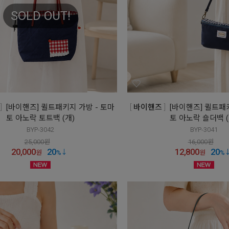
SOLD OUT!
[바이핸즈] 퀼트패키지 가방 - 토마
바이핸즈
[바이핸즈] 퀼트패
토 아노락 토트백 (개)
토 아노락 숄더백 (
BYP-3042
BYP-3041
25,000
원
16,000
원
20,000
20
12,800
20
원
%
원
%