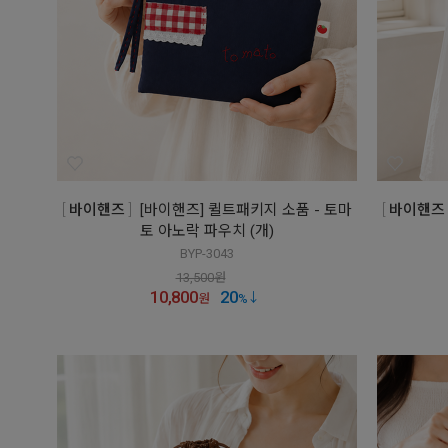
바이핸즈
[바이핸즈] 퀼트패키지 소품 - 토마
바이핸즈
토 아노락 파우치 (개)
BYP-3043
13,500
원
10,800
20
원
%