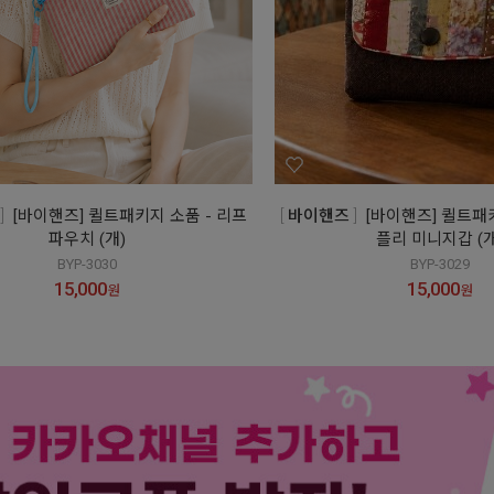
[바이핸즈] 퀼트패키지 소품 - 리프
바이핸즈
[바이핸즈] 퀼트패
파우치 (개)
플리 미니지갑 (개
BYP-3030
BYP-3029
15,000
15,000
원
원