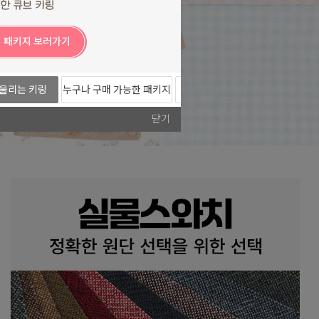
울리는 키링
누구나 구매 가능한 패키지
미니팩 시리즈
202
도안!
닫기