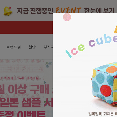
브랜드별
원단
부자재
퀼트패키지
K-헤리티지