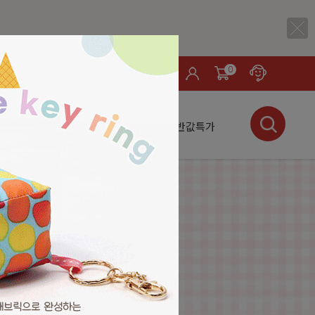
0
LOG IN
서적
소잉
핫 테마
미싱
★반값특가