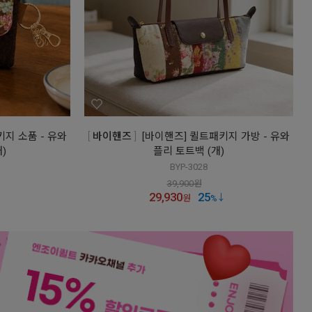
키지 소품 - 유와
바이핸즈
[바이핸즈] 퀼트패키지 가방 - 유와
)
플리 토트백 (개)
BYP-3028
39,900
원
29,930
25
원
%