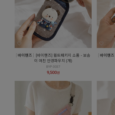
바이핸즈
[바이핸즈] 퀼트패키지 소품 - 보솜
바이핸즈
이 여친 안경파우치 (개)
BYP-3037
9,500
원