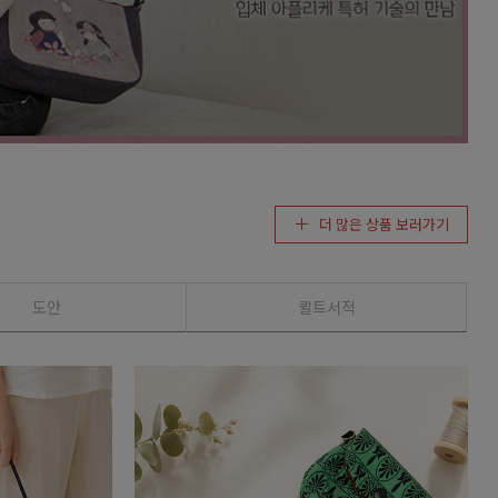
더 많은 상품 보러가기
도안
퀼트서적