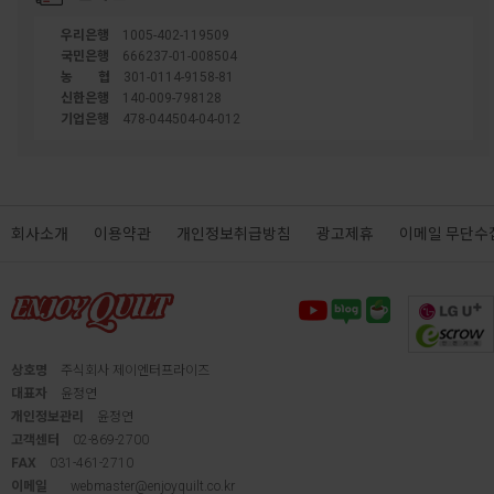
우리은행
1005-402-119509
국민은행
666237-01-008504
농협
301-0114-9158-81
신한은행
140-009-798128
기업은행
478-044504-04-012
회사소개
이용약관
개인정보취급방침
광고제휴
이메일 무단수
상호명
주식회사 제이엔터프라이즈
대표자
윤정연
개인정보관리
윤정연
고객센터
02-869-2700
FAX
031-461-2710
이메일
webmaster@enjoyquilt.co.kr