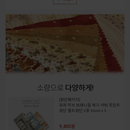
소량으로
다양하게!
[원단패키지]
유와 허브 보태니컬 체크 셔팅 프린트
원단 퀼트원단 3종 30cm x 3..
9,400원