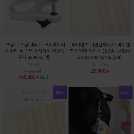
프림
[프림] 바리오 크리에이티
바이핸즈
[원단패키지] 바이핸
브 멀티 툴 스냅 플라이어 아일렛
즈 아일렛 레이스 30 8종 - 45cm
펀처 390903 (개)
x 34cm BSH5426 (set)
390903
BSH5426
29,000
175,000
원
원
165,000
6
원
%