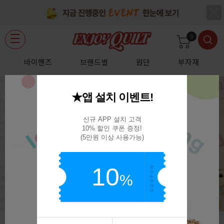
0
바이핸즈
브랜드별
원단
부자재
★앱 설치 이벤트!
신규 APP 설치 고객

10% 할인 쿠폰 증정!

(5만원 이상 사용가능)
10
%