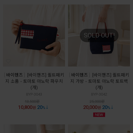
SOLD OUT!
바이핸즈
[바이핸즈] 퀼트패키
바이핸즈
[바이핸즈] 퀼트패키
지 소품 - 토마토 아노락 파우치
지 가방 - 토마토 아노락 토트백
(개)
(개)
BYP-3043
BYP-3042
13,500
원
25,000
원
10,800
20
20,000
20
원
%
원
%