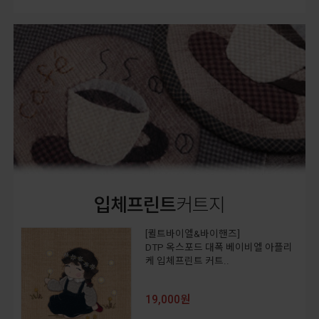
입체프린트
커트지
[퀼트바이엘&바이핸즈]
DTP 옥스포드 대폭 베이비엘 아플리
케 입체프린트 커트..
19,000원