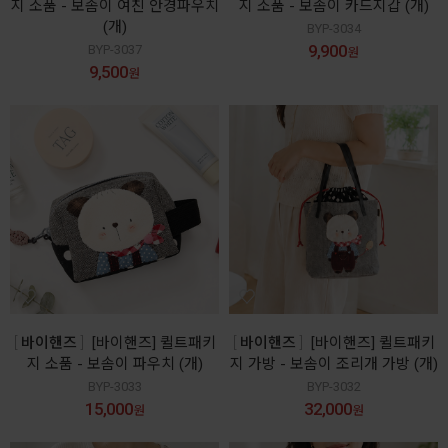
지 소품 - 보솜이 여친 안경파우치
지 소품 - 보솜이 카드지갑 (개)
(개)
BYP-3034
9,900
BYP-3037
원
9,500
원
바이핸즈
[바이핸즈] 퀼트패키
바이핸즈
[바이핸즈] 퀼트패키
지 소품 - 보솜이 파우치 (개)
지 가방 - 보솜이 조리개 가방 (개)
BYP-3033
BYP-3032
15,000
32,000
원
원