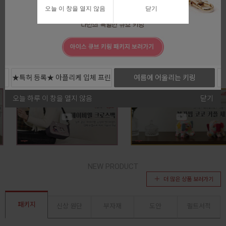
오늘 이 창을 열지 않음
닫기
전체보기
★특허 등록★ 아플리케 입체 프린
여름에 어울리는 키링
트 커트지
오늘 하루 이 창을 열지 않음
닫기
NEW PRODUCT
더 많은 상품 보러가기
패키지
신상 원단
부자재
도안
퀼트서적