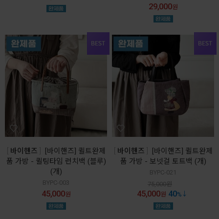
29,000
원
바이핸즈
[바이핸즈] 퀼트완제
바이핸즈
[바이핸즈] 퀼트완제
품 가방 - 퀼팅타임 런치백 (블루)
품 가방 - 보넷걸 토트백 (개)
(개)
BYPC-021
BYPC-003
75,000
원
45,000
45,000
40
원
원
%