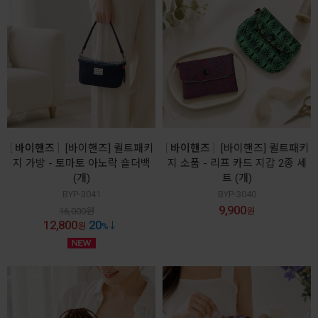
바이핸즈
[바이핸즈] 퀼트패키
바이핸즈
[바이핸즈] 퀼트패키
지 가방 - 토마토 아노락 숄더백
지 소품 - 리프 카드 지갑 2종 세
(개)
트 (개)
BYP-3041
BYP-3040
9,900
16,000
원
원
12,800
20
원
%