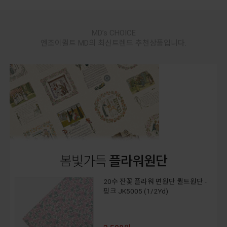
MD’s CHOICE
엔조이퀼트 MD의 최신트렌드 추천상품입니다.
봄빛가득
플라워원단
20수 잔꽃 플라워 면원단 퀼트원단 -
핑크 JK5005 (1/2Yd)