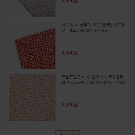
3,500원
20수 미니 플라워 도트 면원단 퀼트원
단 - 레드 JK5007 (1/2Yd)
3,500원
코튼프린트 60수 론(아사) 쁘띠 블라
섬 프린트원단 레드 CS3433 (1/2Yd)
3,200원
더 보기