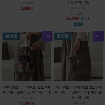
선물 추천) (개)
BY20-1518
2,900
BYPC-2632
원
69,000
원
55,000
21
원
%
바이핸즈
[바이핸즈] 퀼트완제
바이핸즈
[바이핸즈] 퀼트완제
품 가방 - 보넷걸 조리개 가방 (개)
품 가방 - 피싱베어 미니 가방 (핑
크 브라운) (개)
BYPC-001
55,000
BYPC-008
원