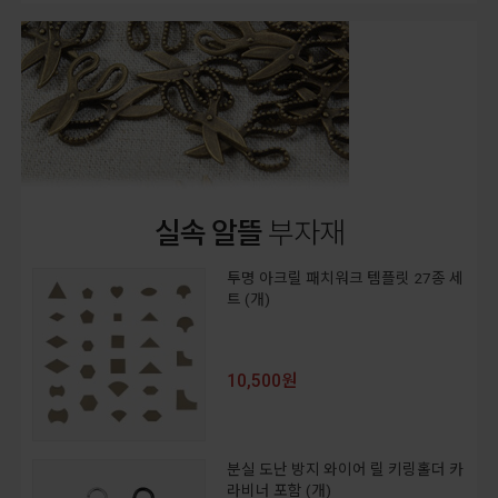
실속 알뜰
부자재
투명 아크릴 패치워크 템플릿 27종 세
트 (개)
10,500원
분실 도난 방지 와이어 릴 키링홀더 카
라비너 포함 (개)