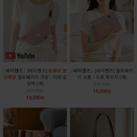
바이핸즈
[바이핸즈]
유튜브 영
바이핸즈
[바이핸즈] 퀼트패키
상제공
퀼트패키지 가방 - 리프 슬
지 소품 - 리프 파우치 (개)
링백 (개)
BYP-3030
15,000
BYP-3031
원
19,500
원