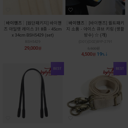
바이핸즈
[원단패키지] 바이핸
바이핸즈
[바이핸즈] 퀼트패키
즈 아일렛 레이스 31 8종 - 45cm
지 소품 - 아이스 큐브 키링 (생활
x 34cm BSH5429 (set)
방수) ☆ (개)
BSH5429
(D01)(D02)BYP-2791
29,000
원
5,500
원
4,500
19
원
%