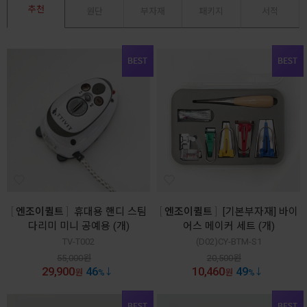
추천
원단
부자재
패키지
서적
엔조이퀼트
휴대용 핸디 스팀
엔조이퀼트
[기본부자재] 바이
다리미 미니 공예용 (개)
어스 메이커 세트 (개)
TV-T002
(D02)CY-BTM-S1
55,000
원
20,500
원
29,900
46
10,460
49
원
%
원
%