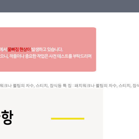
% 용 도 :패치워크나 퀼팅의 자수, 스티치, 장식등 특 징 : 패치워크나 퀼팅의 자수,