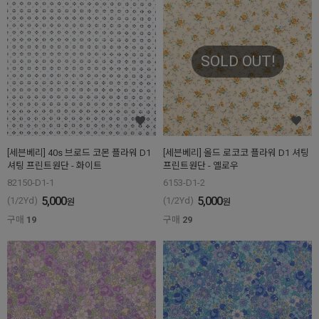
SOLD OUT!
[세븐베리] 40s 브로드 코몬 플라워 D1
[세븐베리] 올드 로코코 플라워 D1 셔팅
셔팅 프린트원단 - 화이트
프린트원단 - 옐로우
82150-D1-1
6153-D1-2
5,000
5,000
(1/2Yd)
(1/2Yd)
원
원
구매
19
구매
29