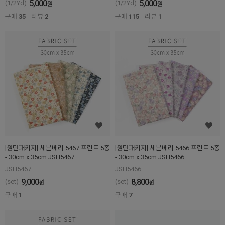
5,000
5,000
(1/2Yd)
(1/2Yd)
원
원
구매
35
리뷰
2
구매
115
리뷰
1
[원단패키지] 세븐베리 5467 프린트 5종
[원단패키지] 세븐베리 5466 프린트 5종
- 30cm x 35cm JSH5467
- 30cm x 35cm JSH5466
JSH5467
JSH5466
9,000
8,800
(set)
(set)
원
원
구매
1
구매
7