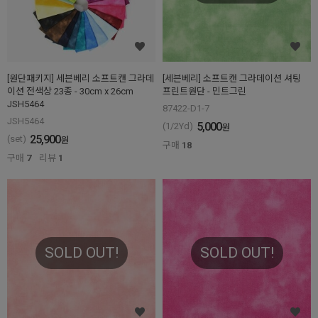
[원단패키지] 세븐베리 소프트캔 그라데
[세븐베리] 소프트캔 그라데이션 셔팅
이션 전색상 23종 - 30cm x 26cm
프린트원단 - 민트그린
JSH5464
87422-D1-7
JSH5464
5,000
(1/2Yd)
원
25,900
(set)
원
구매
18
구매
7
리뷰
1
SOLD OUT!
SOLD OUT!