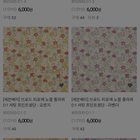
850500-D1-4
850500-D1-3
6,000
6,000
(1/2Yd)
(1/2Yd)
원
원
구매
52
구매
44
리뷰
2
[세븐베리] 브로드 피로에 노블 플라워
[세븐베리] 브로드 피로에 노블 플라워
D1 셔팅 프린트원단 - 오렌지
D1 셔팅 프린트원단 - 라벤더
850500-D1-2
850500-D1-1
6,000
6,000
(1/2Yd)
(1/2Yd)
원
원
구매
40
구매
42