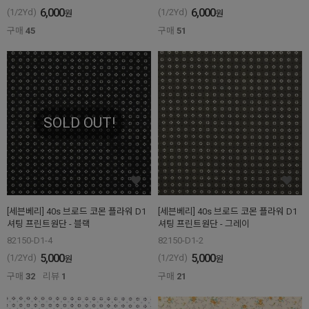
6,000
6,000
(1/2Yd)
(1/2Yd)
원
원
구매
45
구매
51
SOLD OUT!
[세븐베리] 40s 브로드 코몬 플라워 D1
[세븐베리] 40s 브로드 코몬 플라워 D1
셔팅 프린트원단 - 블랙
셔팅 프린트원단 - 그레이
82150-D1-4
82150-D1-2
5,000
5,000
(1/2Yd)
(1/2Yd)
원
원
구매
32
리뷰
1
구매
21