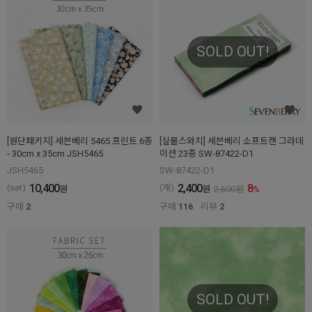
SOLD OUT!
[원단패키지] 세븐베리 5465 프린트 6종
[실물스와치] 세븐베리 소프트캔 그라데
- 30cm x 35cm JSH5465
이션 23종 SW-87422-D1
JSH5465
SW-87422-D1
10,400
2,400
8
(set)
(개)
원
원
2,600
원
%
구매
2
구매
116
리뷰
2
SOLD OUT!