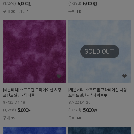
5,000
5,000
(1/2Yd)
(1/2Yd)
원
원
구매
20
리뷰
1
구매
18
SOLD OUT!
[세븐베리] 소프트캔 그라데이션 셔팅
[세븐베리] 소프트캔 그라데이션 셔팅
프린트원단 - 딥퍼플
프린트원단 - 스카이블루
87422-D1-18
87422-D1-20
5,000
5,000
(1/2Yd)
(1/2Yd)
원
원
구매
19
구매
40