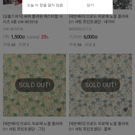
오늘 이 창을 열지 않음
닫기
[실물스와치] 유와 플라워 페스티벌 시
[세븐베리] 브로드 피로에 노블 플라워
리즈 6종 SW-825918
D1 셔팅 프린트원단 - 네이비
SW-825918
850500-D1-5
1,500
25
6,000
(개)
(1/2Yd)
원
2,000
원
%
원
구매
62
리뷰
1
구매
26
리뷰
2
SOLD OUT!
SOLD OUT!
[세븐베리] 브로드 피로에 노블 플라워
[세븐베리] 브로드 피로에 노블 플라워
D1 셔팅 프린트원단 - 그린
D1 셔팅 프린트원단 - 블루