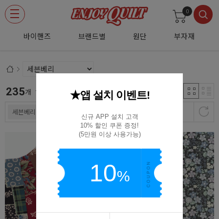
0
바이핸즈
브랜드별
원단
부자재
235
신규등록순
개
★앱 설치 이벤트!
세븐베리
신규 APP 설치 고객

10% 할인 쿠폰 증정!

(5만원 이상 사용가능)
10
%