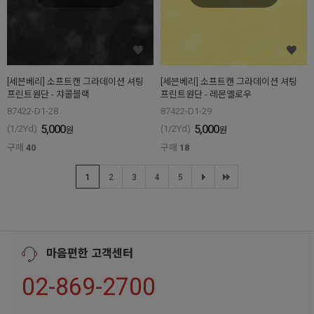
[세븐베리] 소프트캔 그라데이션 셔팅
[세븐베리] 소프트캔 그라데이션 셔팅
프린트원단 - 챠콜블랙
프린트원단 - 레몬옐로우
87422-D1-28
87422-D1-29
5,000
5,000
(1/2Yd)
(1/2Yd)
원
원
구매
40
구매
18
1
2
3
4
5
마음편한 고객센터
02-869-2700