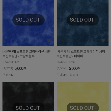
SOLD OUT!
SOLD OUT!
[세븐베리] 소프트캔 그라데이션 셔팅
[세븐베리] 소프트캔 그라데이션 셔팅
프린트원단 - 코발트블루
프린트원단 - 네이비
87422-D1-23
87422-D1-26
5,000
5,000
(1/2Yd)
(1/2Yd)
원
원
구매
16
구매
41
리뷰
1
SOLD OUT!
SOLD OUT!