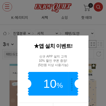
0
K-헤리티지
서적
소잉
핫 테마
3
신규등록순
개
★앱 설치 이벤트!
패턴/도안
신규 APP 설치 고객

10% 할인 쿠폰 증정!

(5만원 이상 사용가능)
10
%