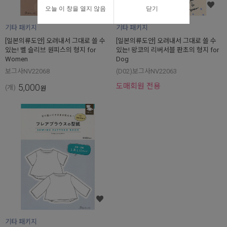
오늘 이 창을 열지 않음
닫기
기타 패키지
기타 패키지
[일본의류도안] 오려내서 그대로 쓸 수
[일본의류도안] 오려내서 그대로 쓸 수
있는! 벨 슬리브 원피스의 형지 for
있는! 왕코의 리버서블 판초의 형지 for
Women
Dog
보그사NV22068
(D02)보그사NV22063
도매회원 전용
5,000
(개)
원
기타 패키지