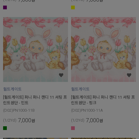
원
원
퀼트게이트
퀼트게이트
[퀼트게이트] 퍼니 퍼니 캔디 11 셔팅 프
[퀼트게이트] 퍼니 퍼니 캔디 11 셔팅 프
린트원단 - 민트
린트원단 - 핑크
(D02)PN1000-11B
(D02)PN1000-11A
7,000
7,000
(1/2Yd)
(1/2Yd)
원
원