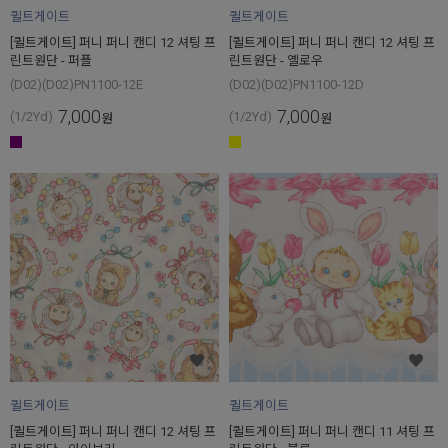
퀼트게이트
퀼트게이트
[퀼트게이트] 퍼니 퍼니 캔디 12 셔팅 프
[퀼트게이트] 퍼니 퍼니 캔디 12 셔팅 프
린트원단 - 퍼플
린트원단 - 옐로우
(D02)(D02)PN1100-12E
(D02)(D02)PN1100-12D
7,000
7,000
(1/2Yd)
(1/2Yd)
원
원
퀼트게이트
퀼트게이트
[퀼트게이트] 퍼니 퍼니 캔디 12 셔팅 프
[퀼트게이트] 퍼니 퍼니 캔디 11 셔팅 프