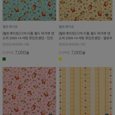
퀼트게이트
퀼트게이트
[퀼트게이트] 디어 리틀 월드 마가렛 앤
[퀼트게이트] 디어 리틀 월드 마가렛 앤
소피 2030-14 셔팅 프린트원단 - 민트
소피 2030-14 셔팅 프린트원단 - 옐로우
(D02)LW2030-14D
(D02)LW2030-14C
7,000
7,000
(1/2Yd)
(1/2Yd)
원
원