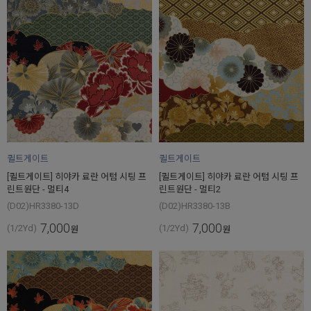
퀼트게이트
퀼트게이트
[퀼트게이트] 히야카 료란 어텀 시팅 프
[퀼트게이트] 히야카 료란 어텀 시팅 프
린트원단 - 멀티4
린트원단 - 멀티2
(D02)HR3380-13D
(D02)HR3380-13B
7,000
7,000
(1/2Yd)
(1/2Yd)
원
원