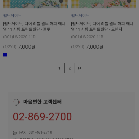
퀼트게이트
퀼트게이트
[퀼트게이트] 디어 리틀 월드 해피 애니
[퀼트게이트] 디어 리틀 월드 해피 애니
멀 11 시팅 프린트원단 - 블루
멀 11 시팅 프린트원단 - 오렌지
(D01)LW2020-11D
(D01)LW2020-11B
7,000
7,000
(1/2Yd)
(1/2Yd)
원
원
1
2
마음편한 고객센터
02-869-2700
FAX | 031-461-2710