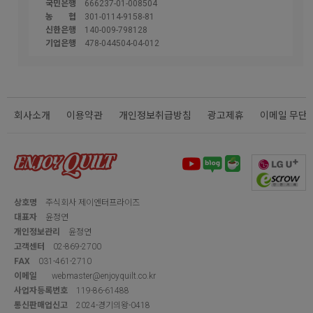
국민은행
666237-01-008504
농협
301-0114-9158-81
신한은행
140-009-798128
기업은행
478-044504-04-012
회사소개
이용약관
개인정보취급방침
광고제휴
이메일 무단
상호명
주식회사 제이엔터프라이즈
대표자
윤정연
개인정보관리
윤정연
고객센터
02-869-2700
FAX
031-461-2710
이메일
webmaster@enjoyquilt.co.kr
사업자등록번호
119-86-61488
통신판매업신고
2024-경기의왕-0418