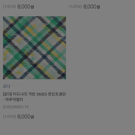
8,000
8,000
(1/2Yd)
(1/2Yd)
원
원
모다
[모다] 미드나잇 가든 36023 프린트원단
- 아쿠아멀티
(D02)36023-13
8,000
(1/2Yd)
원