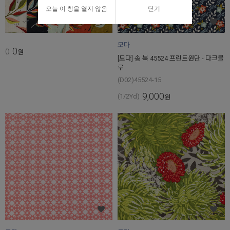
오늘 이 창을 열지 않음
닫기
모다
0
()
원
[모다] 송 북 45524 프린트원단 - 다크블
루
(D02)45524-15
9,000
(1/2Yd)
원