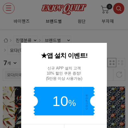
0
바이핸즈
브랜드별
원단
부자재
★앱 설치 이벤트!
7
신규등록순
개
신규 APP 설치 고객

10% 할인 쿠폰 증정!

모다(미국)
(5만원 이상 사용가능)
10
%