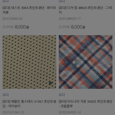
모다
모다
[모다] 네스트 5064 프린트원단 - 화이트
[모다] 디어 멈 48620 프린트원단 - 그레
자몽
이
(D01)5064-22
(D01)48620-17
8,000
8,000
(1/2Yd)
(1/2Yd)
원
원
모다
모다
[모다] 에블린 홈스테드 31561 프린트원
[모다] 미드나잇 가든 36023 프린트원단
단 - 아이보리
- 코랄블루
(D01)31561-12
(D02)36023-14