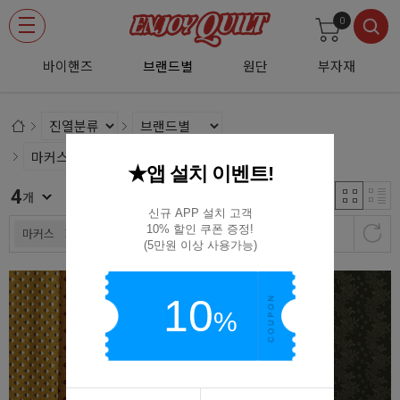
0
바이핸즈
브랜드별
원단
부자재
★앱 설치 이벤트!
4
신규등록순
개
신규 APP 설치 고객

10% 할인 쿠폰 증정!

마커스
(5만원 이상 사용가능)
10
%