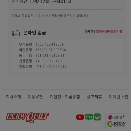
점심시간 | PM 12:00 - PM 01:00
주말과 공휴일은 1:1상담 게시판을 이용해주시기 바랍니다.
예금주 |
㈜제이엔터프라이즈
온라인 입금
우리은행
1005-402-119509
국민은행
666237-01-008504
농협
301-0114-9158-81
신한은행
140-009-798128
기업은행
478-044504-04-012
회사소개
이용약관
개인정보취급방침
광고제휴
이메일 무단