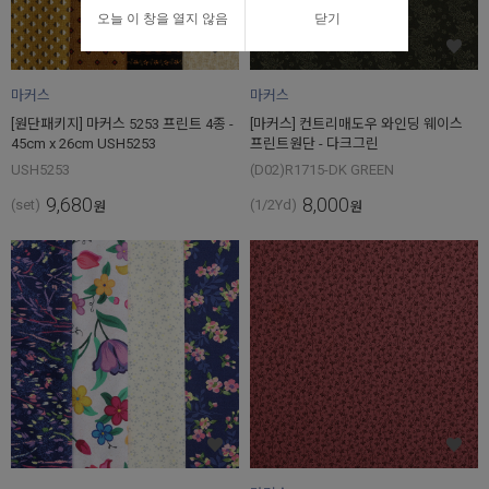
오늘 이 창을 열지 않음
닫기
마커스
마커스
[원단패키지] 마커스 5253 프린트 4종 -
[마커스] 컨트리매도우 와인딩 웨이스
45cm x 26cm USH5253
프린트원단 - 다크그린
USH5253
(D02)R1715-DK GREEN
9,680
8,000
(set)
(1/2Yd)
원
원