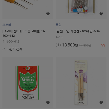
크로바
튤립
[크로바] 펜E 레이스용 코바늘 41-
[튤립] 낙엽 시침핀 - 100개입 A-16
600~612
A-16
41-600~612
13,500
9
(개)
원
14,800
원
%
9,750
(개)
원