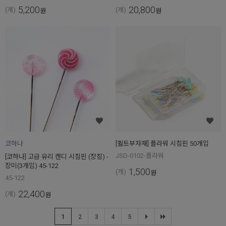
5,200
20,800
(개)
(개)
원
원
코하나
[퀼트부자재] 플라워 시침핀 50개입
JSD-0102-플라워
[코하나] 고급 유리 캔디 시침핀 (장침) -
장미(3개입) 45-122
1,500
(개)
원
45-122
22,400
(개)
원
1
2
3
4
5