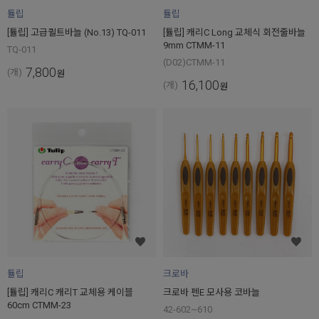
튤립
튤립
[튤립] 캐리C Long 교체식 회전줄바늘
[튤립] 고급퀼트바늘 (No.13) TQ-011
9mm CTMM-11
TQ-011
(D02)CTMM-11
7,800
(개)
원
16,100
(개)
원
튤립
크로바
[튤립] 캐리C 캐리T 교체용 케이블
크로바 펜E 모사용 코바늘
60cm CTMM-23
42-602~610