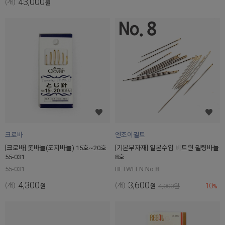
43,000
(개)
원
크로바
엔조이퀼트
[크로바] 돗바늘(도지바늘) 15호~20호
[기본부자재] 일본수입 비트윈 퀼팅바늘
55-031
8호
55-031
BETWEEN No.8
4,300
3,600
10
(개)
(개)
원
원
4,000
원
%