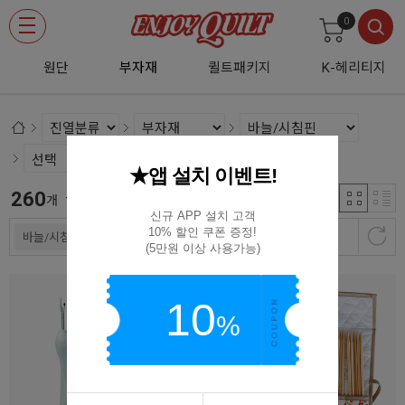
0
원단
부자재
퀼트패키지
K-헤리티지
★앱 설치 이벤트!
260
신규등록순
개
신규 APP 설치 고객

10% 할인 쿠폰 증정!

바늘/시침핀
(5만원 이상 사용가능)
10
%