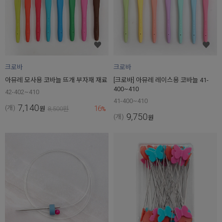
크로바
크로바
아뮤레 모사용 코바늘 뜨개 부자재 재료
[크로바] 아뮤레 레이스용 코바늘 41-
400~410
42-402~410
41-400~410
7,140
16
(개)
원
8,500
원
%
9,750
(개)
원