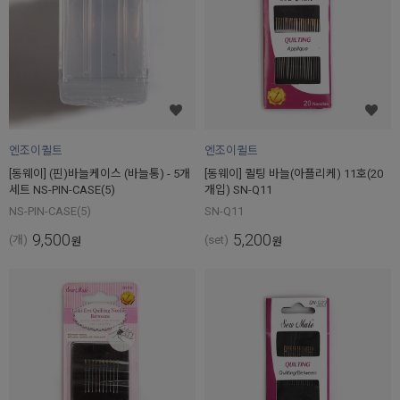
엔조이퀼트
엔조이퀼트
[동웨이] (핀)바늘케이스 (바늘통) - 5개
[동웨이] 퀼팅 바늘(아플리케) 11호(20
세트 NS-PIN-CASE(5)
개입) SN-Q11
NS-PIN-CASE(5)
SN-Q11
9,500
5,200
(개)
(set)
원
원