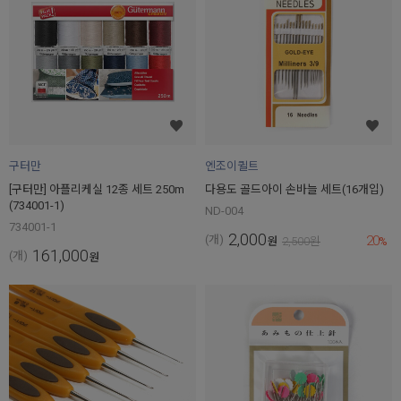
구터만
엔조이퀼트
[구터만] 아플리케실 12종 세트 250m
다용도 골드아이 손바늘 세트(16개입)
(734001-1)
ND-004
734001-1
2,000
20
(개)
원
2,500
원
%
161,000
(개)
원