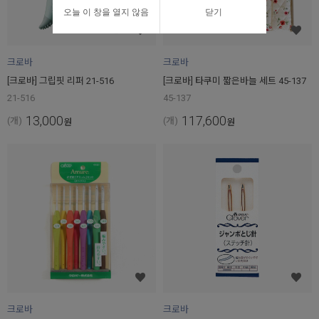
오늘 이 창을 열지 않음
닫기
크로바
크로바
[크로바] 그립핏 리퍼 21-516
[크로바] 타쿠미 짧은바늘 세트 45-137
21-516
45-137
13,000
117,600
(개)
(개)
원
원
크로바
크로바