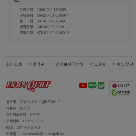
우리은행
1005-402-119509
국민은행
666237-01-008504
농협
301-0114-9158-81
신한은행
140-009-798128
기업은행
478-044504-04-012
회사소개
이용약관
개인정보취급방침
광고제휴
이메일 무단
상호명
주식회사 제이엔터프라이즈
대표자
윤정연
개인정보관리
윤정연
고객센터
02-869-2700
FAX
031-461-2710
이메일
webmaster@enjoyquilt.co.kr