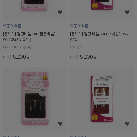
엔조이퀼트
엔조이퀼트
[동웨이] 퀼팅바늘 8호(짧은바늘)
[동웨이] 퀼팅 바늘 9호(14개입) SN-
QN103(SN-Q24)
Q23
QN103(SN-Q24)
SN-Q23
5,200
5,200
(set)
(set)
원
원