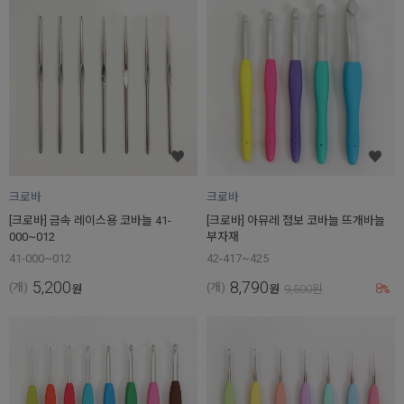
크로바
크로바
[크로바] 금속 레이스용 코바늘 41-
[크로바] 아뮤레 점보 코바늘 뜨개바늘
000~012
부자재
41-000~012
42-417~425
5,200
8,790
8
(개)
(개)
원
원
9,500
원
%