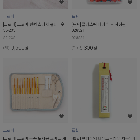
크로바
프림
[크로바] 크로바 원형 스티치 홀더 - 숏
[프림] 플라스틱 나비 하트 시침핀
55-235
028521
55-235
028521
9,500
9,300
(개)
(개)
원
원
크로바
튤립
[크로바] 크로바 금속 모사용 코바늘 세
[튤립] 프리미엄 타페스트리(십자수) 바