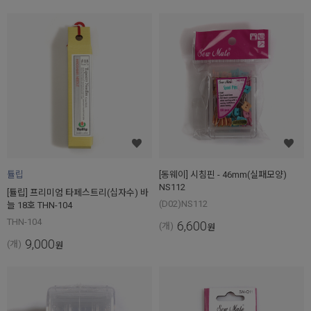
튤립
[동웨이] 시침핀 - 46mm(실패모양)
NS112
[튤립] 프리미엄 타페스트리(십자수) 바
(D02)NS112
늘 18호 THN-104
THN-104
6,600
(개)
원
9,000
(개)
원