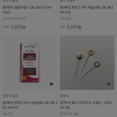
엔조이퀼트
엔조이퀼트
[동웨이] 퀼팅바늘 12호 QN101(SN-
[동웨이] 프랑스자수 바늘(5호,7호,9호)
Q22)
SN-E52
QN101(SN-Q22)
SN-E52
5,200
5,200
(set)
(개)
원
원
엔조이퀼트
코하나
[동웨이] 프랑스자수 바늘(3호,5호,7호,9
[코하나] 팔각 나무장식 시침핀 - 3개입
호) SN-E51
45-182
SN-E51
(D02)45-182