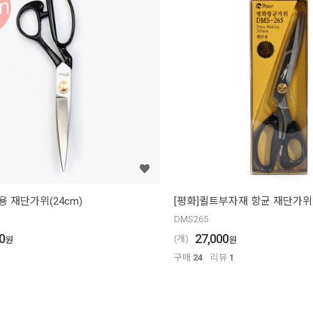
용 재단가위(24cm)
[평화]퀼트부자재 항균 재단가위 (
DMS265
0
27,000
(개)
원
원
구매
24
리뷰
1