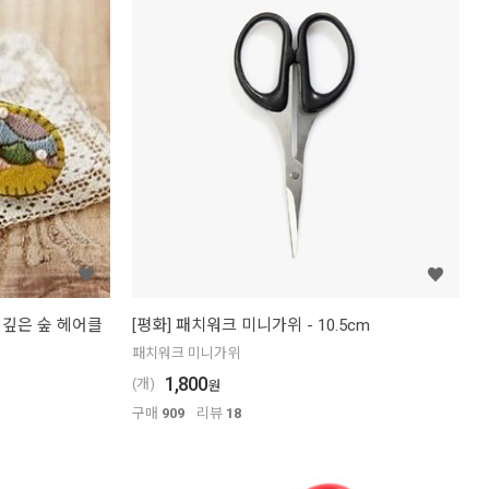
 깊은 숲 헤어클
[평화] 패치워크 미니가위 - 10.5cm
패치워크 미니가위
1,800
(개)
원
구매
909
리뷰
18