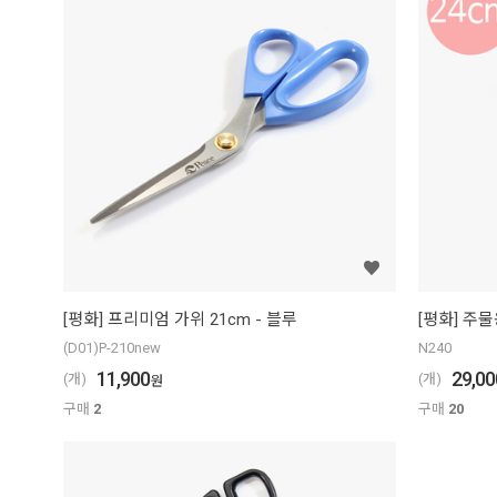
[평화] 프리미엄 가위 21cm - 블루
[평화] 주물
(D01)P-210new
N240
11,900
29,00
(개)
(개)
원
구매
2
구매
20