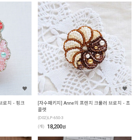
브로치 - 핑크
[자수패키지] Anne의 프렌치 크룰러 브로치 - 초
콜렛
(D02)LP-650-3
18,200
(개)
원