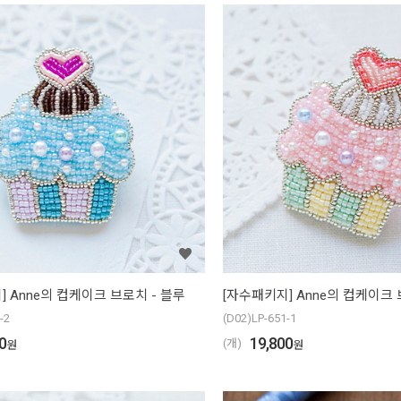
] Anne의 컵케이크 브로치 - 블루
[자수패키지] Anne의 컵케이크 
-2
(D02)LP-651-1
0
19,800
(개)
원
원