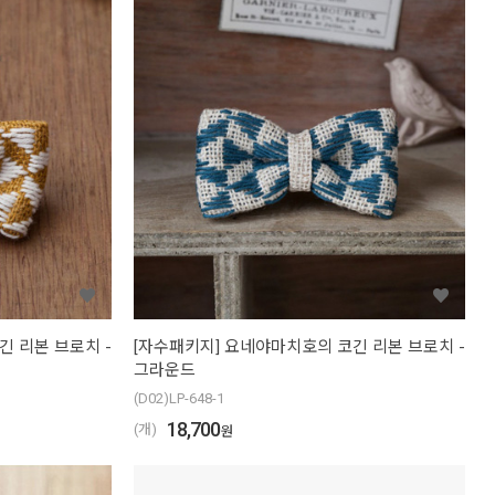
긴 리본 브로치 -
[자수패키지] 요네야마치호의 코긴 리본 브로치 -
그라운드
(D02)LP-648-1
18,700
(개)
원