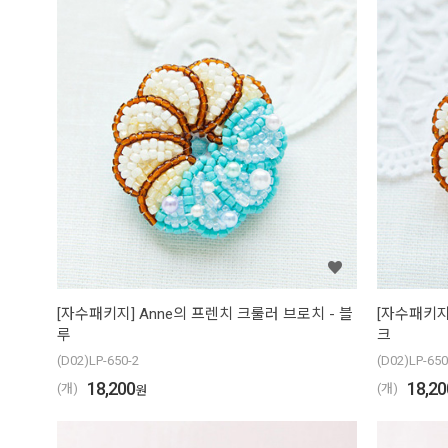
[자수패키지] Anne의 프렌치 크룰러 브로치 - 블
[자수패키지
루
크
(D02)LP-650-2
(D02)LP-650
18,200
18,20
(개)
(개)
원