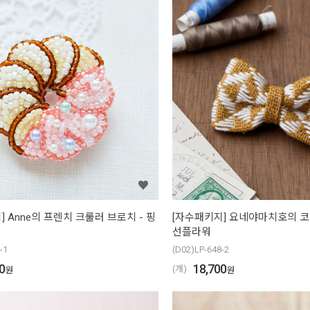
] Anne의 프렌치 크룰러 브로치 - 핑
[자수패키지] 요네야마치호의 코
선플라워
-1
(D02)LP-648-2
0
18,700
(개)
원
원