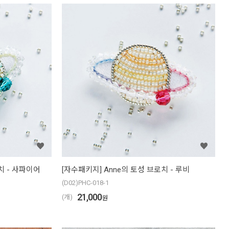
치 - 사파이어
[자수패키지] Anne의 토성 브로치 - 루비
(D02)PHC-018-1
21,000
(개)
원