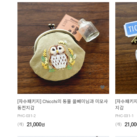
[자수패키지] Chicchi의 동물 올빼미님과 미모사
[자수패키지]
동전지갑
지갑
PHC-031-2
PHC-031-1
21,000
21,00
(개)
(개)
원