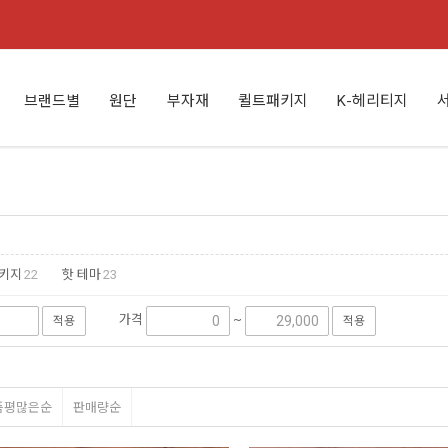
브랜드별
원단
부자재
퀼트패키지
K-헤리티지
키지
22
핫 테마
23
가격
~
적용
적용
품평많은순
판매량순