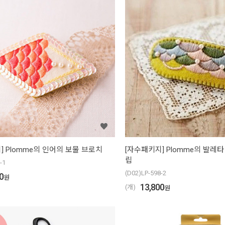
] Plomme의 인어의 보물 브로치
[자수패키지] Plomme의 발레타
립
-1
(D02)LP-598-2
0
원
13,800
(개)
원