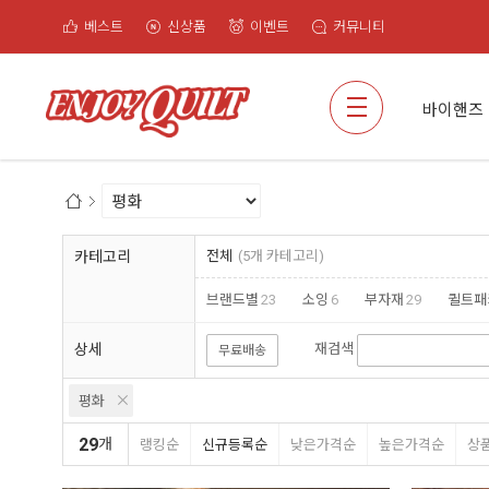
베스트
신상품
이벤트
커뮤니티
검색
바이핸즈
카테고리
전체
(5개 카테고리)
브랜드별
23
소잉
6
부자재
29
퀼트패
상세
재검색
무료배송
평화
29
개
랭킹순
신규등록순
낮은가격순
높은가격순
상