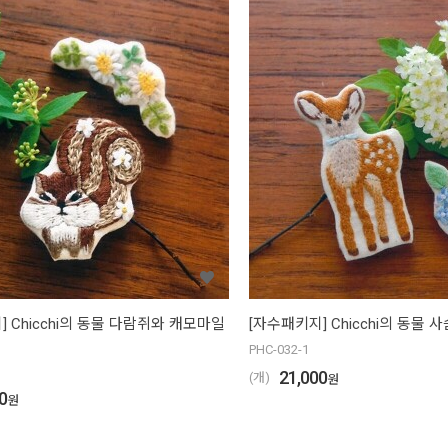
] Chicchi의 동물 다람쥐와 캐모마일
[자수패키지] Chicchi의 동물
PHC-032-1
21,000
(개)
원
0
원