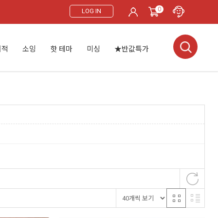
0
LOG IN
서적
소잉
핫 테마
미싱
★반값특가