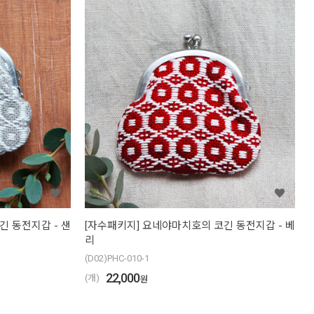
긴 동전지갑 - 샌
[자수패키지] 요네야마치호의 코긴 동전지갑 - 베
리
(D02)PHC-010-1
22,000
(개)
원