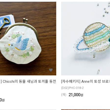
 Chicchi의 동물 새님과 토끼풀 동전
[자수패키지] Anne의 토성 브로
(D02)PHC-018-2
21,000
(개)
원
0
원