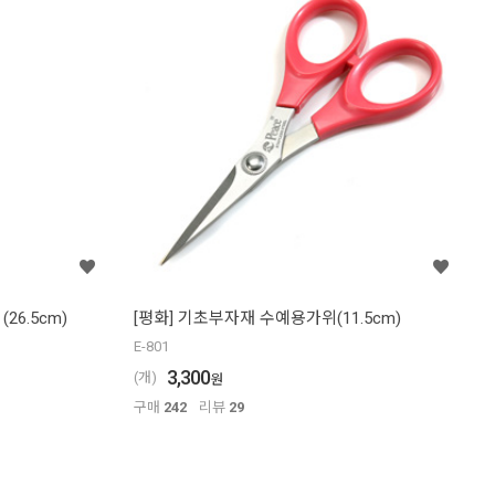
26.5cm)
[평화] 기초부자재 수예용가위(11.5cm)
E-801
3,300
(개)
원
구매
242
리뷰
29