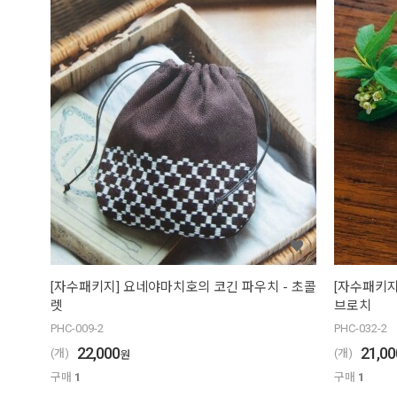
[자수패키지] 요네야마치호의 코긴 파우치 - 초콜
[자수패키지
렛
브로치
PHC-009-2
PHC-032-2
22,000
21,00
(개)
(개)
원
구매
1
구매
1