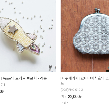
] Anne의 로케트 브로치 - 레몬
[자수패키지] 요네야마치호의 코
드
17-1
(D02)PHC-010-2
0
원
22,000
(개)
원
구매
1