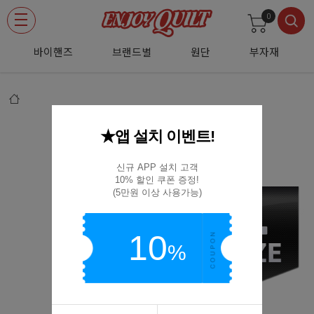
0
바이핸즈
브랜드별
원단
부자재
★앱 설치 이벤트!
[크로바] 고무골무-L 57-371
57-371
신규 APP 설치 고객

10% 할인 쿠폰 증정!

(5만원 이상 사용가능)
10
%