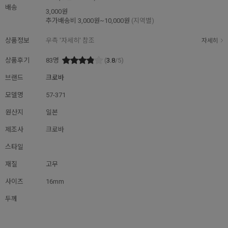
배송
3,000원
추가배송비
3,000원~10,000원
(지역별)
상품정보
우측 '자세히' 참조
자세히
상품후기
83
명
(
3.8
/5)
브랜드
크로바
모델명
57-371
원산지
일본
제조사
크로바
스타일
재질
고무
사이즈
16mm
두께