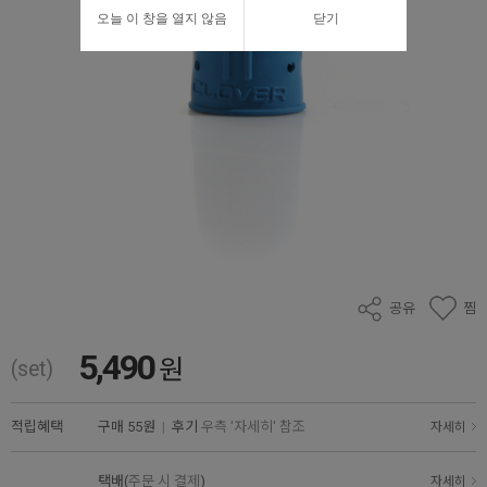
오늘 이 창을 열지 않음
닫기
공유
찜
5,490
원
(set)
적립혜택
구매
55원
|
후기
우측 '자세히' 참조
자세히
택배(
주문 시 결제
)
자세히