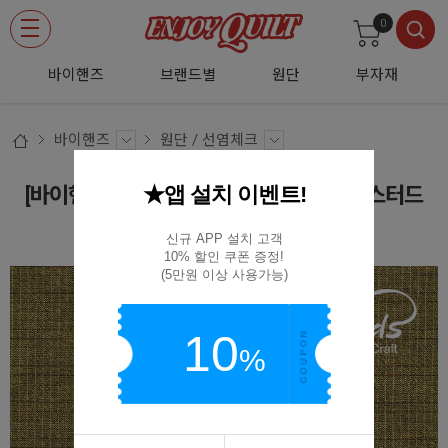
0
바이핸즈
브랜드별
원단
부자재
바이핸즈
원단 / 선염체크
★앱 설치 이벤트!
[바이핸즈] 트렌드 미니체크 선염원단 - 머스터드
EY20081-C
신규 APP 설치 고객

10% 할인 쿠폰 증정!

(5만원 이상 사용가능)
10
%