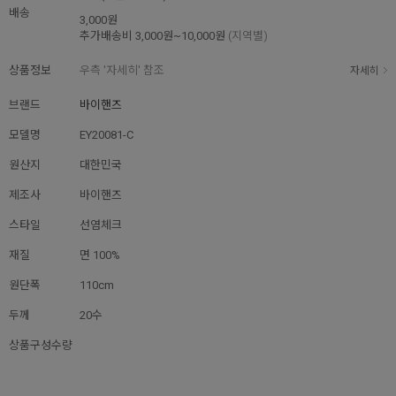
배송
3,000원
추가배송비
3,000원~10,000원
(지역별)
상품정보
우측 '자세히' 참조
자세히
브랜드
바이핸즈
모델명
EY20081-C
원산지
대한민국
제조사
바이핸즈
스타일
선염체크
재질
면 100%
원단폭
110cm
두께
20수
상품구성수량