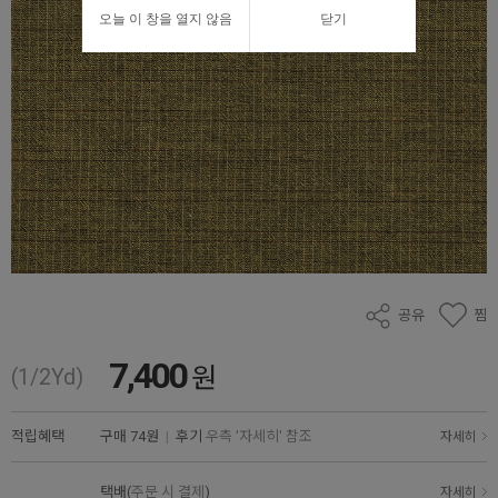
오늘 이 창을 열지 않음
닫기
공유
찜
7,400
원
(1/2Yd)
적립혜택
구매
74원
|
후기
우측 '자세히' 참조
자세히
택배(
주문 시 결제
)
자세히