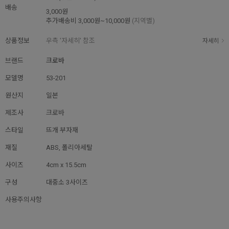
배송
3,000원
추가배송비
3,000원~10,000원
(지역별)
상품정보
우측 '자세히' 참조
자세히
브랜드
크로바
모델명
53-201
원산지
일본
제조사
크로바
스타일
뜨개 부자재
재질
ABS, 폴리아세탈
사이즈
4cm x 15.5cm
구성
대중소 3사이즈
사용주의사항