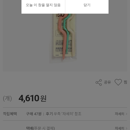
오늘 이 창을 열지 않음
닫기
공유
찜
4,610
원
(개)
적립혜택
구매
47원
|
후기
우측 '자세히' 참조
자세히
택배(
주문 시 결제
)
자세히