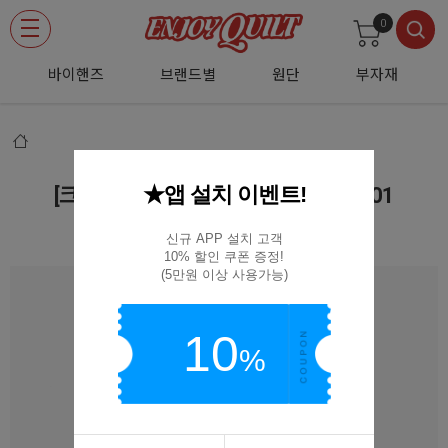
0
바이핸즈
브랜드별
원단
부자재
★앱 설치 이벤트!
[크로바] 일자형 꽈배기 바늘세트 53-201
53-201
신규 APP 설치 고객

10% 할인 쿠폰 증정!

(5만원 이상 사용가능)
10
%