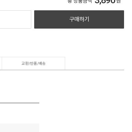
3,890
원
총 상품금액
구매하기
교환/반품/
배송