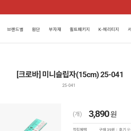
브랜드별
원단
부자재
퀼트패키지
K-헤리티지
[크로바] 미니슬립자(15cm) 25-041
25-041
3,890
원
(개)
적립혜택
구매
39원
|
후기
우