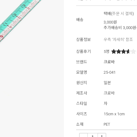
택배(
주문 시 결제
)
배송
3,000원
추가배송비
3,000원
상품정보
우측 '자세히' 참조
상품후기
5
명
브랜드
크로바
모델명
25-041
원산지
일본
제조사
크로바
스타일
자
사이즈
15cm x 1cm
소재
PET