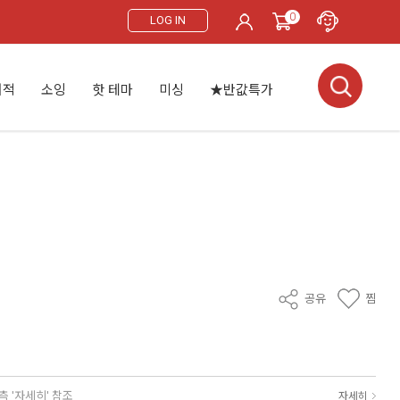
0
LOG IN
서적
소잉
핫 테마
미싱
★반값특가
공유
찜
측 '자세히' 참조
자세히