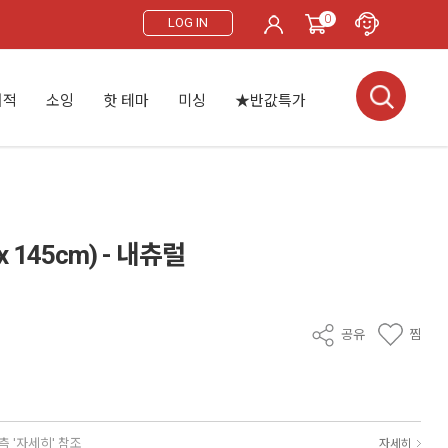
0
LOG IN
서적
소잉
핫 테마
미싱
★반값특가
 145cm) - 내츄럴
공유
찜
측 '자세히' 참조
자세히