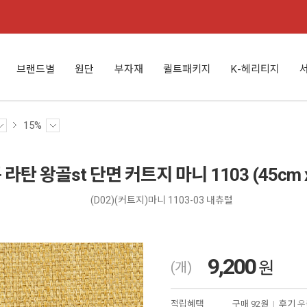
브랜드별
원단
부자재
퀼트패키지
K-헤리티지
15%
라탄 왕골st 단면 커트지 마니 1103 (45cm x
(D02)(커트지)마니 1103-03 내츄럴
9,200
원
(개)
적립혜택
구매
92원
|
후기
우