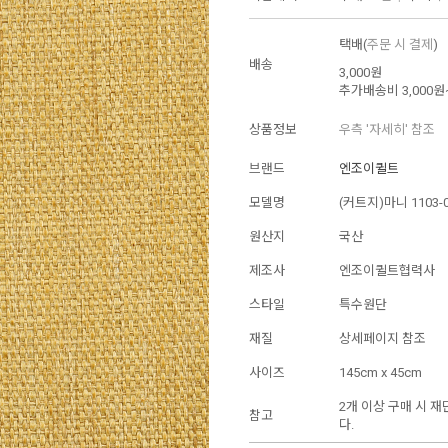
택배(
주문 시 결제
)
배송
3,000원
추가배송비
3,000원
상품정보
우측 '자세히' 참조
브랜드
엔조이퀼트
모델명
(커트지)마니 1103-
원산지
국산
제조사
엔조이퀼트협력사
스타일
특수원단
재질
상세페이지 참조
사이즈
145cm x 45cm
2개 이상 구매 시 
참고
다.