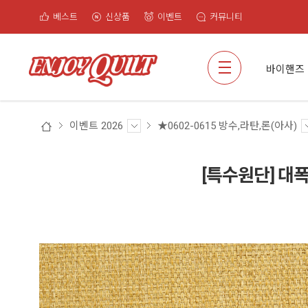
베스트
신상품
이벤트
커뮤니티
검색
바이핸즈
이벤트 2026
★0602-0615 방수,라탄,론(아사)
[특수원단] 대폭 