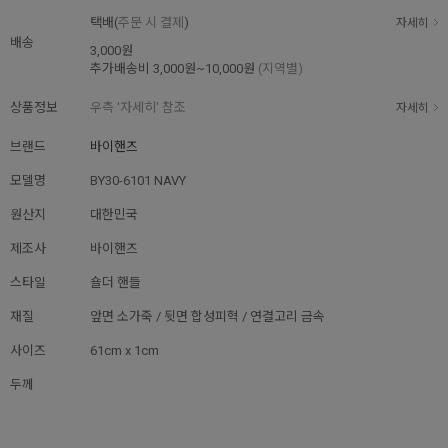
택배(
주문 시 결제
)
자세히
배송
3,000원
추가배송비
3,000원~10,000원
(지역별)
상품정보
우측 '자세히' 참조
자세히
브랜드
바이핸즈
모델명
BY30-6101 NAVY
원산지
대한민국
제조사
바이핸즈
스타일
숄더 핸들
재질
앞면 소가죽 / 뒷면 합성피혁 / 연결고리 금속
사이즈
61cm x 1cm
두께