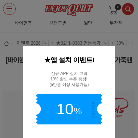
0
바이핸즈
브랜드별
원단
부자재
이벤트 2026
★0211-0303 핸들특가
30%
★앱 설치 이벤트!
[바이핸즈] 프리미엄 사피아노 럭셔리 골드 가죽핸
들 (61cm) - 네이비
신규 APP 설치 고객

10% 할인 쿠폰 증정!

BY30-6101 NAVY
(5만원 이상 사용가능)
10
%