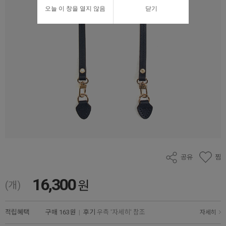
오늘 이 창을 열지 않음
닫기
공유
찜
16,300
원
(개)
적립혜택
구매
163원
|
후기
우측 '자세히' 참조
자세히