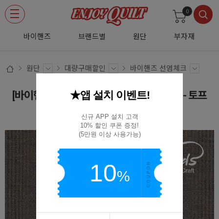
0
바이핸즈
브랜드별
원단
부자재
원단
대량구매할인
바이핸즈 선염체크
★앱 설치 이벤트!
[바이핸즈] 더블 스트라이프 선염체크원단 - 토프
EY20082-C
신규 APP 설치 고객

10% 할인 쿠폰 증정!

(5만원 이상 사용가능)
10
%