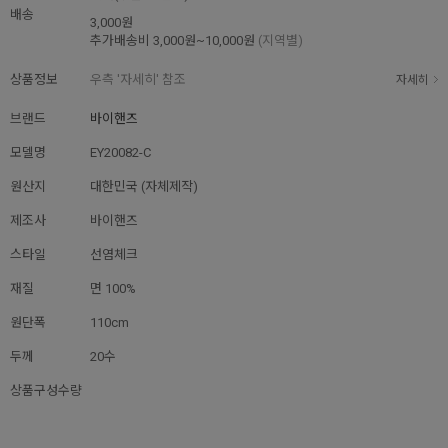
배송
3,000원
추가배송비
3,000원~10,000원
(지역별)
상품정보
우측 '자세히' 참조
자세히
브랜드
바이핸즈
모델명
EY20082-C
원산지
대한민국 (자체제작)
제조사
바이핸즈
스타일
선염체크
재질
면 100%
원단폭
110cm
두께
20수
상품구성수량