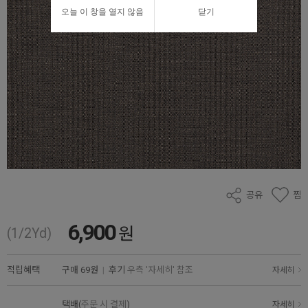
오늘 이 창을 열지 않음
닫기
공유
찜
6,900
원
(1/2Yd)
적립혜택
구매
69원
|
후기
우측 '자세히' 참조
자세히
택배(
주문 시 결제
)
자세히