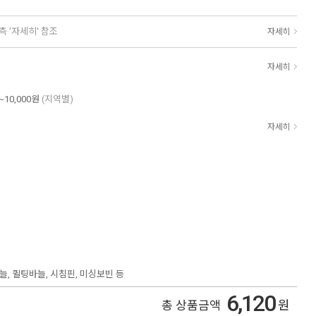
측 '자세히' 참조
자세히
자세히
~10,000원
(지역별)
자세히
늘, 퀼팅바늘, 시침핀, 미싱보빈 등
6,120
원
총 상품금액