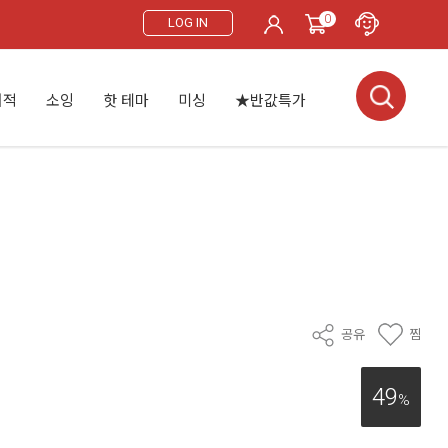
0
LOG IN
서적
소잉
핫 테마
미싱
★반값특가
공유
찜
49
%