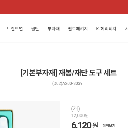
브랜드별
원단
부자재
퀼트패키지
K-헤리티지
[기본부자재] 재봉/재단 도구 세트
(D02)A200-3039
(개)
12,000
원
6,120
원
혜택보기