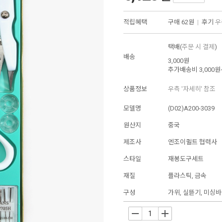
적립혜택
구매
62원
|
후기
우
택배(
주문 시 결제
)
배송
3,000원
추가배송비
3,000원
상품정보
우측 '자세히' 참조
모델명
(D02)A200-3039
원산지
중국
제조사
엔조이퀼트 협력사
스타일
재봉도구세트
재질
플라스틱, 금속
구성
가위, 실뜯기, 미싱바
-
+