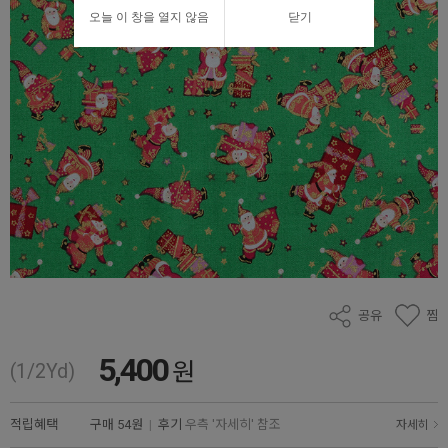
오늘 이 창을 열지 않음
닫기
공유
찜
5,400
원
(1/2Yd)
적립혜택
구매
54원
|
후기
우측 '자세히' 참조
자세히