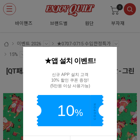
0
바이핸즈
브랜드별
원단
부자재
이벤트 2026
★0707-0715 수입한정특가
15%
★앱 설치 이벤트!
[QT패브릭] 크리스마스 26598 프린트원단 - 그린
신규 APP 설치 고객

10% 할인 쿠폰 증정!

(D02)1649-26598-G
(5만원 이상 사용가능)
10
%