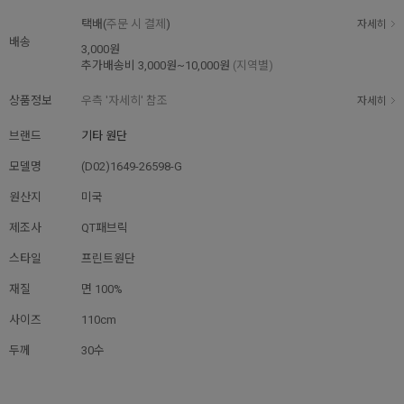
택배(
주문 시 결제
)
자세히
배송
3,000원
추가배송비
3,000원~10,000원
(지역별)
상품정보
우측 '자세히' 참조
자세히
브랜드
기타 원단
모델명
(D02)1649-26598-G
원산지
미국
제조사
QT패브릭
스타일
프린트원단
재질
면 100%
사이즈
110cm
두께
30수