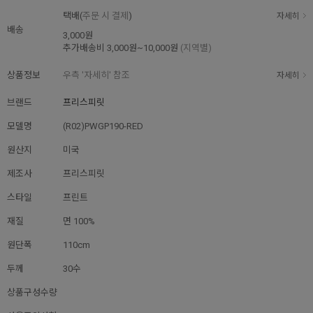
택배(
주문 시 결제
)
자세히
배송
3,000원
추가배송비
3,000원~10,000원
(지역별)
상품정보
우측 '자세히' 참조
자세히
브랜드
프리스피릿
모델명
(R02)PWGP190-RED
원산지
미국
제조사
프리스피릿
스타일
프린트
재질
면 100%
원단폭
110cm
두께
30수
상품구성수량