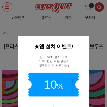
0
바이핸즈
브랜드별
원단
부자재
★앱 설치 이벤트!
[프리스피릿(로완)] 카파파셋 콜렉티브 레인보우즈
프린트원단 - 레드
신규 APP 설치 고객

10% 할인 쿠폰 증정!

(R02)PWGP190-RED
(5만원 이상 사용가능)
10
%