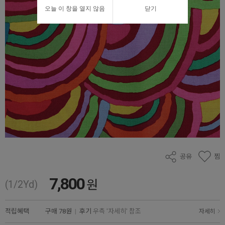
오늘 이 창을 열지 않음
닫기
공유
찜
7,800
원
(1/2Yd)
적립혜택
구매
78원
|
후기
우측 '자세히' 참조
자세히