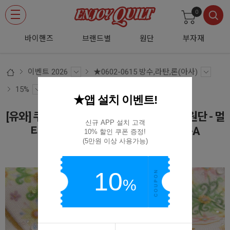
0
바이핸즈
브랜드별
원단
부자재
이벤트 2026
★0602-0615 방수,라탄,론(아사)
15%
★앱 설치 이벤트!
[유와] 쿠니카 플라워 타일 쿠키 라미네이팅원단 - 멀
신규 APP 설치 고객

티 (1/4yd) (D02)QKNEF664028-21-A
10% 할인 쿠폰 증정!

(5만원 이상 사용가능)
(D02)QKNEF664028-21-A
10
%