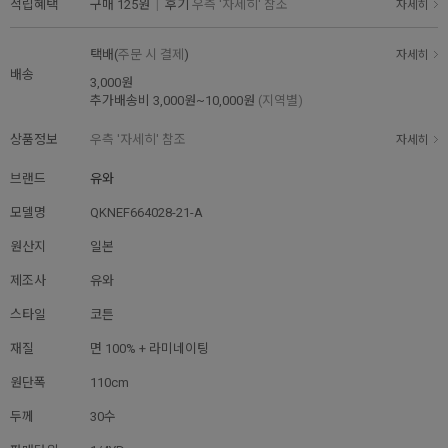
적립혜택
구매
125원
|
후기
우측 '자세히' 참조
자세히
택배(
주문 시 결제
)
자세히
배송
3,000원
추가배송비
3,000원~10,000원
(지역별)
상품정보
우측 '자세히' 참조
자세히
브랜드
유와
모델명
QKNEF664028-21-A
원산지
일본
제조사
유와
스타일
코튼
재질
면 100% + 라미네이팅
원단폭
110cm
두께
30수