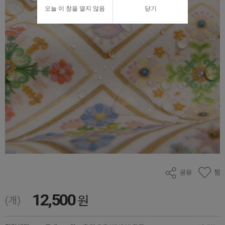
오늘 이 창을 열지 않음
닫기
공유
찜
12,500
원
(개)