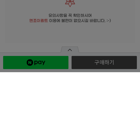
판매자 인기상품
구매하기
유와
[유와] 시리 쿨
유와
[유와] 쿠니카
유와
[유와] 뮐루
플로럴 디코어 아사(론)
그레이스풀 플라워 라
컬렉션 향균, 향 바