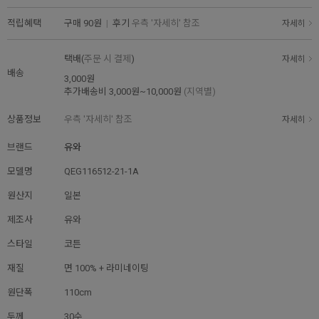
적립혜택
구매
90원
|
후기
우측 '자세히' 참조
자세히
택배(
주문 시 결제
)
자세히
배송
3,000원
추가배송비
3,000원~10,000원
(지역별)
상품정보
우측 '자세히' 참조
자세히
브랜드
유와
모델명
QEG116512-21-1A
원산지
일본
제조사
유와
스타일
코튼
재질
면 100% + 라미네이팅
원단폭
110cm
두께
30수