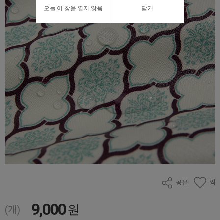
오늘 이 창을 열지 않음
닫기
공유
찜
9,000
원
(개)