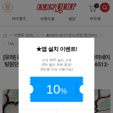
0
바이핸즈
브랜드별
원단
부자재
이벤트 2026
★0602-0615 방수,라탄,론(아사)
15%
★앱 설치 이벤트!
[유와] 유러피안 지오메트릭 시팅 모로칸2 라미네이
신규 APP 설치 고객

팅원단 - 라이트 블루 (1/4yd) (D02)QEG116512-
10% 할인 쿠폰 증정!

(5만원 이상 사용가능)
21-1A
(D02)QEG116512-21-1A
10
%