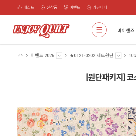
베스트
신상품
이벤트
커뮤니티
검색
바이핸즈
이벤트 2026
★0121-0202 세트원단
10
[원단패키지] 코스