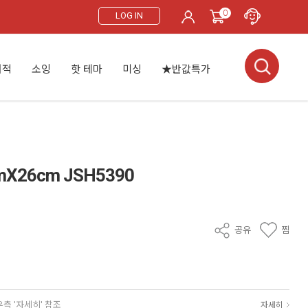
0
LOG IN
서적
소잉
핫 테마
미싱
★반값특가
X26cm JSH5390
공유
찜
우측 '자세히' 참조
자세히