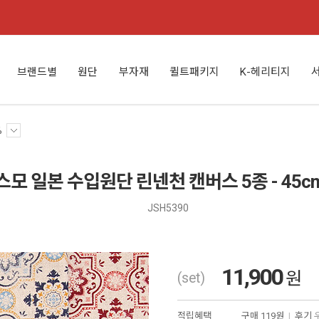
브랜드별
원단
부자재
퀼트패키지
K-헤리티지
%
모 일본 수입원단 린넨천 캔버스 5종 - 45cm
JSH5390
11,900
원
(set)
적립혜택
구매
119원
|
후기