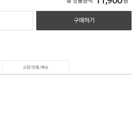
11,900
원
총 상품금액
구매하기
교환/반품/
배송