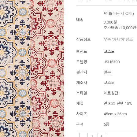
택배(
주문 시 결제
)
배송
3,000원
추가배송비
3,000원
상품정보
우측 '자세히' 참조
브랜드
코스모
모델명
JSH5390
원산지
일본
제조사
코스모
스타일
세트원단
재질
면 85% 린넨 15%
사이즈
45cm x 26cm
구성
5종