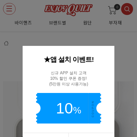
0
바이핸즈
브랜드별
원단
부자재
★앱 설치 이벤트!
[기본부자재] 바이어스 메이커 세트
(D02)CY-BTM-S1
신규 APP 설치 고객

10% 할인 쿠폰 증정!

(5만원 이상 사용가능)
10
%