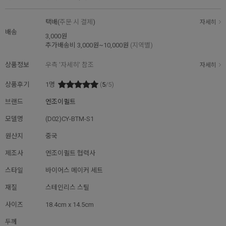
택배(
주문 시 결제
)
자세히
배송
3,000원
추가배송비
3,000원~10,000원
(지역별)
상품정보
우측 '자세히' 참조
자세히
상품후기
1
명
(
5
/5)
브랜드
엔조이퀼트
모델명
(D02)CY-BTM-S1
원산지
중국
제조사
엔조이퀼트 협력사
스타일
바이어스 메이커 세트
재질
스테인리스 스틸
사이즈
18.4cm x 14.5cm
두께