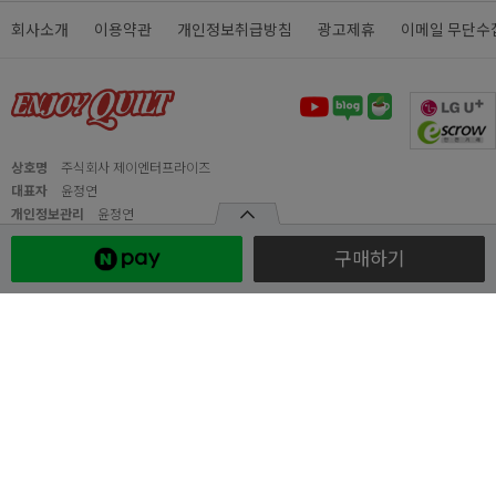
회사소개
이용약관
개인정보취급방침
광고제휴
이메일 무단수
상호명
주식회사 제이엔터프라이즈
대표자
윤정연
개인정보관리
윤정연
고객센터
02-869-2700
구매하기
FAX
031-461-2710
이메일
webmaster@enjoyquilt.co.kr
사업자등록번호
119-86-61488
통신판매업신고
2024-경기의왕-0418
주소
경기도 의왕시 광진말로 54 (초평동) 의왕스마트시티퀀텀 A동 717호
Copyright ©
주식회사 제이엔터프라이즈
All rights reserved.