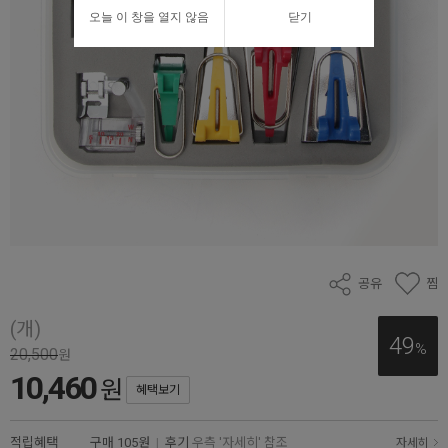
오늘 이 창을 열지 않음
닫기
공유
찜
(개)
49
%
20,500
원
10,460
원
혜택보기
적립혜택
구매
105원
|
후기
우측 '자세히' 참조
자세히