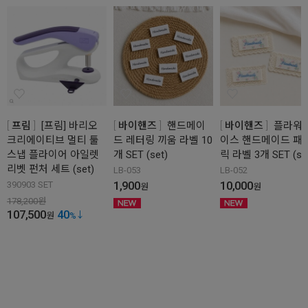
프림
[프림] 바리오
바이핸즈
핸드메이
바이핸즈
플라워 
크리에이티브 멀티 툴
드 레터링 끼움 라벨 10
이스 핸드메이드 패
스냅 플라이어 아일렛
개 SET (set)
릭 라벨 3개 SET (se
리벳 펀처 세트 (set)
LB-053
LB-052
1,900
10,000
390903 SET
원
원
178,200
원
107,500
40
원
%