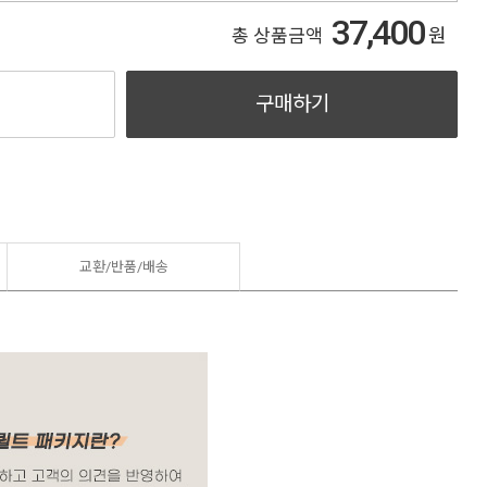
37,400
원
총 상품금액
구매하기
교환/반품/
배송