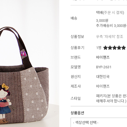
택배(
주문 시 결제
)
배송
3,000원
추가배송비
3,000원
상품정보
우측 '자세히' 참조
상품후기
1
명
브랜드
바이핸즈
모델명
BYP-2631
원산지
대한민국
제조사
바이핸즈
패키지(본 상품은 완
스타일
매해주셔야 합니다.)
상품옵션
- 색상선택 선택 -