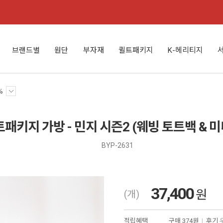
브랜드별
원단
부자재
퀼트패키지
K-헤리티지
%
패키지 가방 - 민지 시즌2 (웨빙 토트백 & 미
BYP-2631
37,400
원
(개)
적립혜택
구매
374원
|
후기