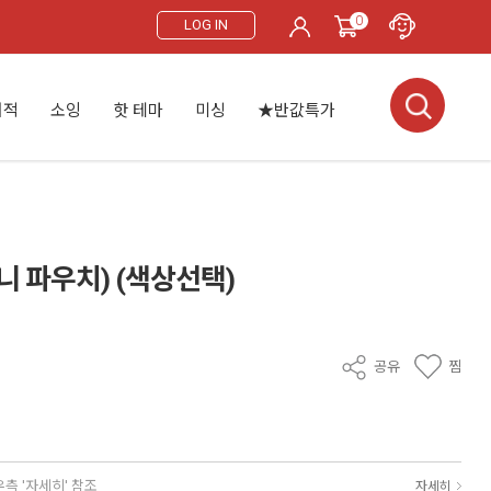
0
LOG IN
서적
소잉
핫 테마
미싱
★반값특가
니 파우치) (색상선택)
공유
찜
우측 '자세히' 참조
자세히