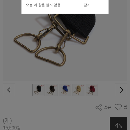
오늘 이 창을 열지 않음
닫기
공유
찜
(개)
4
%
15,500
원