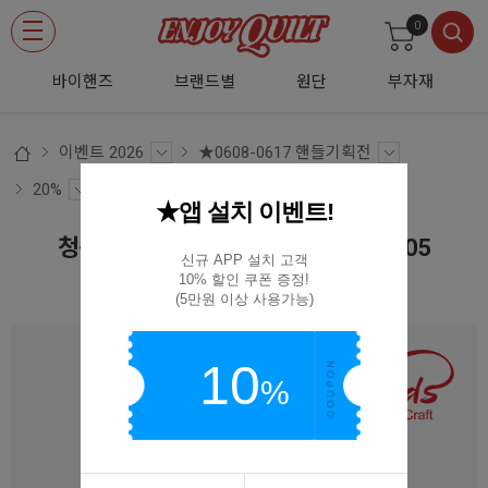
0
바이핸즈
브랜드별
원단
부자재
이벤트 2026
★0608-0617 핸들기획전
20%
★앱 설치 이벤트!
청동 길이조절 와이드 웨빙핸들 44-1305
신규 APP 설치 고객

10% 할인 쿠폰 증정!

44-1305
(5만원 이상 사용가능)
10
%