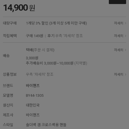
14,900
원
대량구매
1개당 3% 할인 (3개 이상 5개 미만 구매)
자세히
적립혜택
구매
149원
|
후기
우측 '자세히' 참조
자세히
택배(
주문 시 결제
)
자세히
배송
3,000원
추가배송비
3,000원~10,000원
(지역별)
상품정보
우측 '자세히' 참조
자세히
브랜드
바이핸즈
모델명
BY44-1305
원산지
대한민국
제조사
바이핸즈
스타일
숄더백 겸 크로스백용 핸들