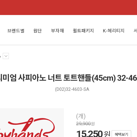
브랜드별
원단
부자재
퀼트패키지
K-헤리티지
%
미엄 사피아노 너트 토트핸들(45cm) 32-46
(D02)32-4603-SA
(개)
29,900
원
15,250
원
혜택보기