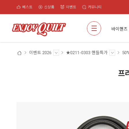
베스트
신상품
이벤트
커뮤니티
검색
바이핸즈
이벤트 2026
★0211-0303 핸들특가
50
프리