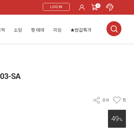
0
LOG IN
서적
소잉
핫 테마
미싱
★반값특가
03-SA
공유
찜
49
%