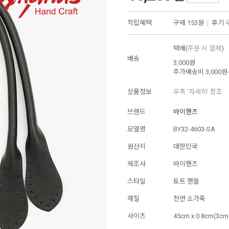
적립혜택
구매
153원
|
후기
택배(
주문 시 결제
)
배송
3,000원
추가배송비
3,000원
상품정보
우측 '자세히' 참조
브랜드
바이핸즈
모델명
BY32-4603-SA
원산지
대한민국
제조사
바이핸즈
스타일
토트 핸들
재질
천연 소가죽
사이즈
45cm x 0.8cm(3cm