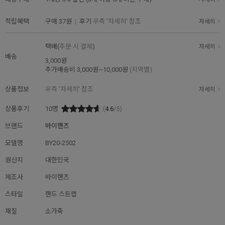
적립혜택
구매
37원
|
후기
우측 '자세히' 참조
자세히
택배(
주문 시 결제
)
자세히
배송
3,000원
추가배송비
3,000원~10,000원
(지역별)
상품정보
우측 '자세히' 참조
자세히
상품후기
10
명
(
4.6
/5)
브랜드
바이핸즈
모델명
BY20-2502
원산지
대한민국
제조사
바이핸즈
스타일
핸드 스트랩
재질
소가죽