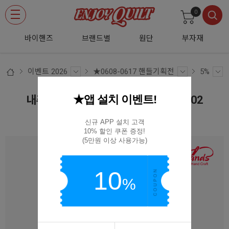
0
바이핸즈
브랜드별
원단
부자재
이벤트 2026
★0608-0617 핸들기획전
5%
★앱 설치 이벤트!
내추럴 고급 통가죽 핸드 스트랩 20-2502
20-2502
신규 APP 설치 고객

10% 할인 쿠폰 증정!

(5만원 이상 사용가능)
10
%