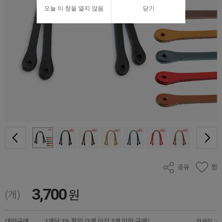
오늘 이 창을 열지 않음
닫기
공유
찜
3,700
원
(개)
대량구매
1개당 3% 할인 (3개 이상 5개 미만 구매)
자세히