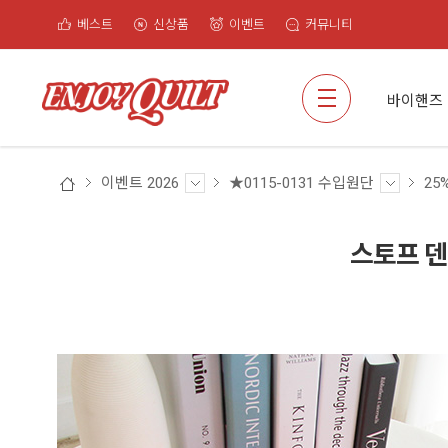
베스트
신상품
이벤트
커뮤니티
검색
바이핸즈
이벤트 2026
★0115-0131 수입원단
25
스토프 덴