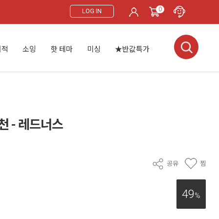
0
LOG IN
서적
소잉
핫 테마
미싱
★반값특가
천 - 레드너스
공유
찜
49
%