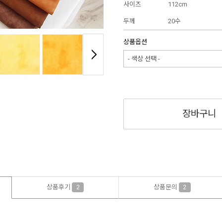
사이즈
112cm
두께
20수
상품옵션
- 색상 선택 -
장바구니
상품후기
상품문의
2
2