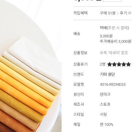
적립혜택
구매
51원
|
후기
우
택배(
주문 시 결제
)
배송
3,000원
추가배송비
3,000원
상품정보
우측 '자세히' 참조
상품후기
2
명
브랜드
기타 원단
모델명
4516-REDNESS
원산지
덴마크
제조사
스토프
스타일
시팅
재질
면 100%