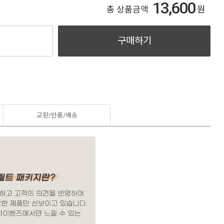
13,600
원
총 상품금액
구매하기
교환/반품/
배송