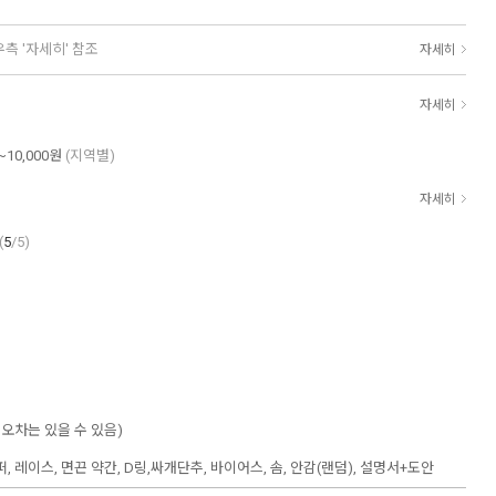
우측 '자세히' 참조
자세히
자세히
~10,000원
(지역별)
자세히
(
5
/5)
약간 오차는 있을 수 있음)
 지퍼, 레이스, 면끈 약간, D링,싸개단추, 바이어스, 솜, 안감(랜덤), 설명서+도안