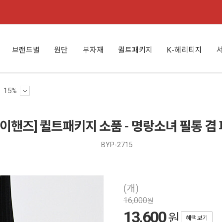
브랜드별
원단
부자재
퀼트패키지
K-헤리티지
15%
바이핸즈] 퀼트패키지 소품 - 명랑소녀 필통 겸
BYP-2715
(개)
16,000
원
13,600
원
혜택보기