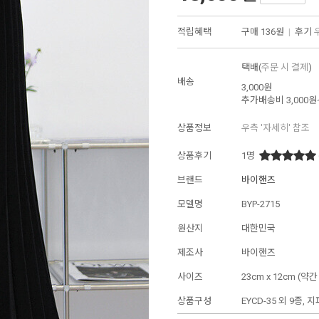
적립혜택
구매
136원
|
후기
택배(
주문 시 결제
)
배송
3,000원
추가배송비
3,000원
상품정보
우측 '자세히' 참조
상품후기
1
명
브랜드
바이핸즈
모델명
BYP-2715
원산지
대한민국
제조사
바이핸즈
사이즈
23cm x 12cm (
상품구성
EYCD-35 외 9종,