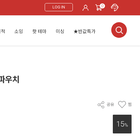
0
LOG IN
서적
소잉
핫 테마
미싱
★반값특가
 파우치
공유
찜
15
%