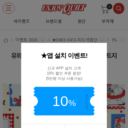
0
바이핸즈
브랜드별
원단
부자재
이벤트 2026
★0403-0413 피드색원단
5%
★앱 설치 이벤트!
유와 마츠야마 아츠코 런 런 걸스 카드 커트지
110cm x 60cm - AT829830
신규 APP 설치 고객

10% 할인 쿠폰 증정!

AT829830
(5만원 이상 사용가능)
10
%