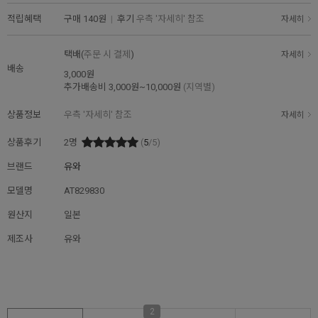
적립혜택
구매
140원
|
후기
우측 '자세히' 참조
자세히
택배(
주문 시 결제
)
자세히
배송
3,000원
추가배송비
3,000원~10,000원
(지역별)
상품정보
우측 '자세히' 참조
자세히
상품후기
2
명
(
5
/5)
브랜드
유와
모델명
AT829830
원산지
일본
제조사
유와
2