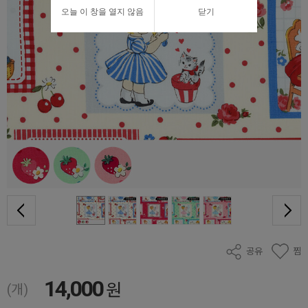
오늘 이 창을 열지 않음
닫기
공유
찜
14,000
원
(개)