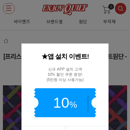
0
바이핸즈
브랜드별
원단
부자재
★앱 설치 이벤트!
[프리스피릿(로완)] 메드플레이드 037 프린트원단 -
챠콜
신규 APP 설치 고객

10% 할인 쿠폰 증정!

PWBM037-CHARC
(5만원 이상 사용가능)
10
%