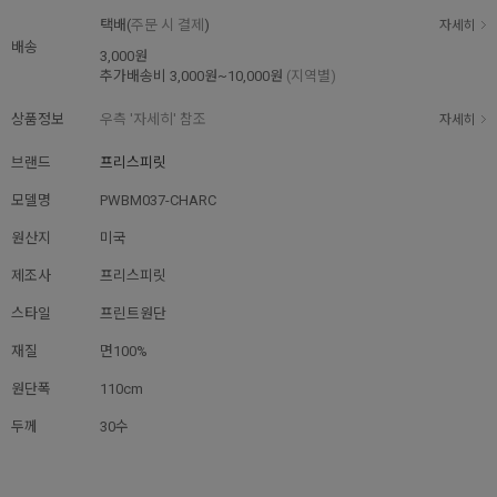
택배(
주문 시 결제
)
자세히
배송
3,000원
추가배송비
3,000원~10,000원
(지역별)
상품정보
우측 '자세히' 참조
자세히
브랜드
프리스피릿
모델명
PWBM037-CHARC
원산지
미국
제조사
프리스피릿
스타일
프린트원단
재질
면100%
원단폭
110cm
두께
30수