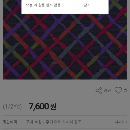
오늘 이 창을 열지 않음
닫기
공유
찜
7,600
원
(1/2Yd)
적립혜택
구매
76원
|
후기
우측 '자세히' 참조
자세히