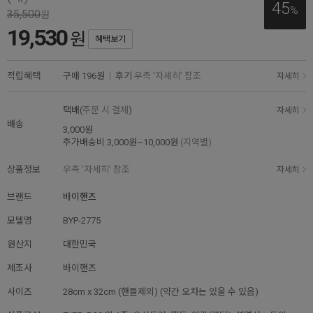
45
%
35,500
원
19,530
원
혜택보기
적립혜택
구매
196원
|
후기
우측 '자세히' 참조
자세히
택배(
주문 시 결제
)
자세히
배송
3,000원
추가배송비
3,000원~10,000원
(지역별)
상품정보
우측 '자세히' 참조
자세히
브랜드
바이핸즈
모델명
BYP-2775
원산지
대한민국
제조사
바이핸즈
사이즈
28cm x 32cm (핸들제외) (약간 오차는 있을 수 있음)