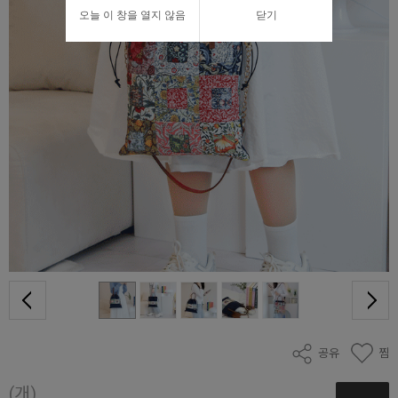
오늘 이 창을 열지 않음
닫기
공유
찜
(개)