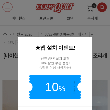
0
바이핸즈
브랜드별
원단
부자재
이벤트 2026
0728-0813 여름맞이 패키지
45%
★앱 설치 이벤트!
[바이핸즈] 퀼트패키지 가방 - 스크랩 플라워 조리개
신규 APP 설치 고객

가방
10% 할인 쿠폰 증정!

(5만원 이상 사용가능)
(D01)BYP-2775
10
%