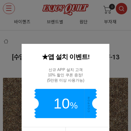
0
바이핸즈
브랜드별
원단
부자재
★앱 설치 이벤트!
[수입원단] 대폭 빈티지 무지 울 원단 - CF-13
CF-13
신규 APP 설치 고객

10% 할인 쿠폰 증정!

(5만원 이상 사용가능)
10
%