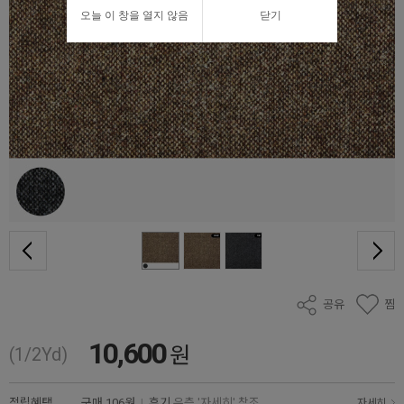
오늘 이 창을 열지 않음
닫기
공유
찜
10,600
원
(1/2Yd)
적립혜택
구매
106원
|
후기
우측 '자세히' 참조
자세히