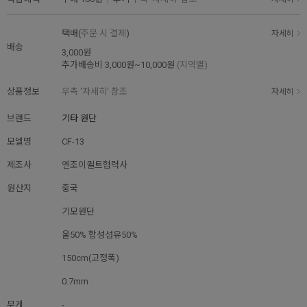
택배(
주문 시 결제
)
자세히
배송
3,000원
추가배송비
3,000원~10,000원
(지역별)
상품정보
우측 '자세히' 참조
자세히
브랜드
기타 원단
모델명
CF-13
제조사
엔조이퀼트협력사
원산지
중국
기모원단
울50% 합성섬유50%
150cm(고정폭)
0.7mm
무게
-