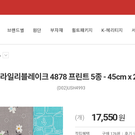
브랜드별
원단
부자재
퀼트패키지
K-헤리티지
%
라일리블레이크 4878 프린트 5종 - 45cm x 2
(D02)USH4993
17,550
원
(개)
적립혜택
구매
176원
|
후기