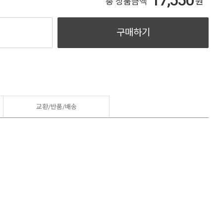
17,550
원
총 상품금액
구매하기
교환/반품/
배송