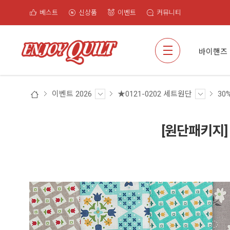
베스트
신상품
이벤트
커뮤니티
검색
바이핸즈
이벤트 2026
★0121-0202 세트원단
30
[원단패키지] 