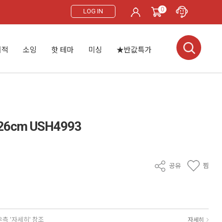
0
LOG IN
서적
소잉
핫 테마
미싱
★반값특가
6cm USH4993
공유
찜
우측 '자세히' 참조
자세히