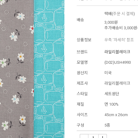
택배(
주문 시 결제
)
배송
3,000원
추가배송비
3,000원
상품정보
우측 '자세히' 참조
브랜드
라일리블레이크
모델명
(D02)USH4993
원산지
미국
제조사
라일리블레이크
스타일
세트원단
재질
면 100%
사이즈
45cm x 26cm
구성
5종