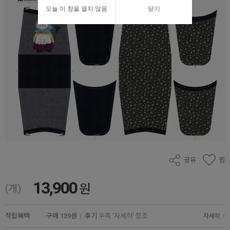
오늘 이 창을 열지 않음
닫기
공유
찜
13,900
원
(개)
적립혜택
구매
139원
|
후기
우측 '자세히' 참조
자세히