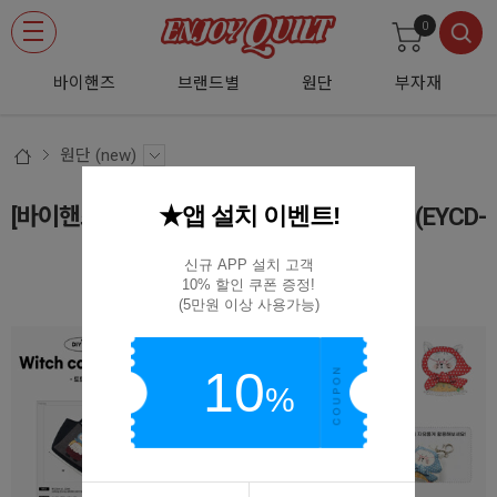
0
바이핸즈
브랜드별
원단
부자재
원단 (new)
★앱 설치 이벤트!
[바이핸즈] 패턴 커트지 - 마녀고양이 토트백 (EYCD-
50)
신규 APP 설치 고객

10% 할인 쿠폰 증정!

EYCD-50
(5만원 이상 사용가능)
10
%