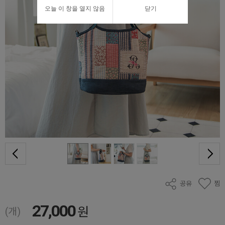
오늘 이 창을 열지 않음
닫기
공유
찜
27,000
원
(개)