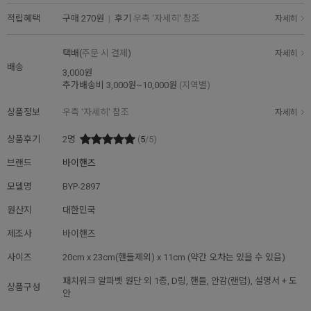
적립혜택
구매
270원
|
후기
우측 '자세히' 참조
자세히
택배(
주문 시 결제
)
자세히
배송
3,000원
추가배송비
3,000원~10,000원
(지역별)
상품정보
우측 '자세히' 참조
자세히
상품후기
2
명
(
5
/5)
브랜드
바이핸즈
모델명
BYP-2897
원산지
대한민국
제조사
바이핸즈
사이즈
20cm x 23cm(핸들제외) x 11cm (약간 오차는 있을 수 있음)
패치워크 알파벳 원단 외 1종, D링, 핸들, 안감(랜덤), 설명서 + 도
상품구성
안