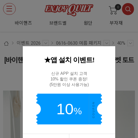
0
바이핸즈
브랜드별
원단
부자재
이벤트 2026
0616-0630 여름 패키지
40%
★앱 설치 이벤트!
[바이핸즈] 퀼트패키지 가방 - 패치워크 알파벳 토트
백
신규 APP 설치 고객

10% 할인 쿠폰 증정!

(D01)BYP-2897
(5만원 이상 사용가능)
10
%