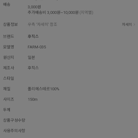
배송
3,000원
추가배송비
3,000원~10,000원
(지역별)
상품정보
우측 '자세히' 참조
자세히
브랜드
후직스
모델명
FARM-035
원산지
일본
제조사
후직스
스타일
재질
폴리에스테르100%
사이즈
150m
두께
상품구성수량
사용주의사항