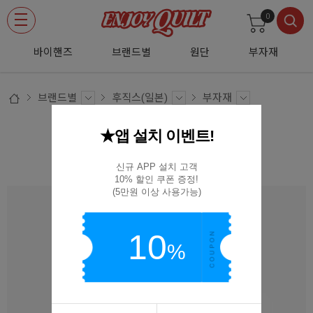
0
바이핸즈
브랜드별
원단
부자재
브랜드별
후직스(일본)
부자재
★앱 설치 이벤트!
후직스 퀼팅팜 퀼팅실 150 035
FARM-035
신규 APP 설치 고객

10% 할인 쿠폰 증정!

(5만원 이상 사용가능)
10
%