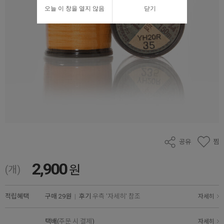
오늘 이 창을 열지 않음
닫기
공유
찜
2,900
원
(개)
적립혜택
구매
29원
|
후기
우측 '자세히' 참조
자세히
택배(
주문 시 결제
)
자세히