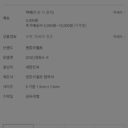
택배(
주문 시 결제
)
자세히
배송
3,000원
추가배송비
3,000원~10,000원
(지역별)
상품정보
우측 '자세히' 참조
자세히
브랜드
엔조이퀼트
모델명
(D02)청동0~9
원산지
대한민국
제조사
엔조이퀼트 협력사
사이즈
0 기준 1.3cm x 1.6cm
스타일
금속라벨