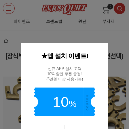
0
바이핸즈
브랜드별
원단
부자재
★앱 설치 이벤트!
[장식부자재] 고급 숫자 청동 라벨 0~9 (옵션선택)
(D02)청동0~9
신규 APP 설치 고객

10% 할인 쿠폰 증정!

(5만원 이상 사용가능)
10
%