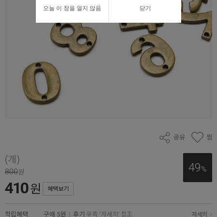
오늘 이 창을 열지 않음
닫기
공유
찜
(개)
49
%
800
원
410
원
혜택보기
적립혜택
구매
5원
|
후기
우측 '자세히' 참조
자세히