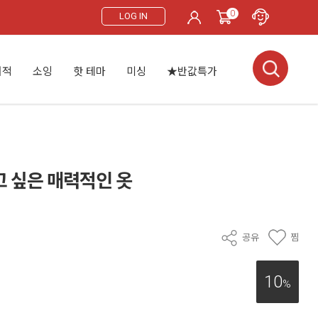
0
LOG IN
서적
소잉
핫 테마
미싱
★반값특가
입고 싶은 매력적인 옷
공유
찜
10
%