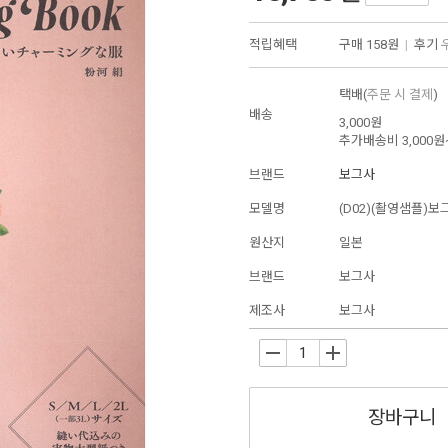
적립혜택
구매
158원
|
후기
택배(
주문 시 결제
)
배송
3,000원
추가배송비
3,000원
브랜드
보그사
모델명
(D02)(촬영샘플)보그
원산지
일본
브랜드
보그사
제조사
보그사
-
+
장바구니