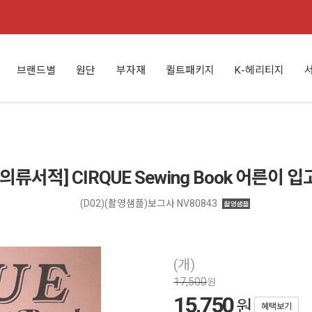
브랜드별
원단
부자재
퀼트패키지
K-헤리티지
류서적] CIRQUE Sewing Book 어른이 
(D02)(촬영샘플)보그사 NV80843
(개)
17,500
원
15,750
원
혜택보기