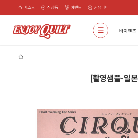
베스트
신상품
이벤트
커뮤니티
검색
바이핸즈
[촬영샘플-일본의