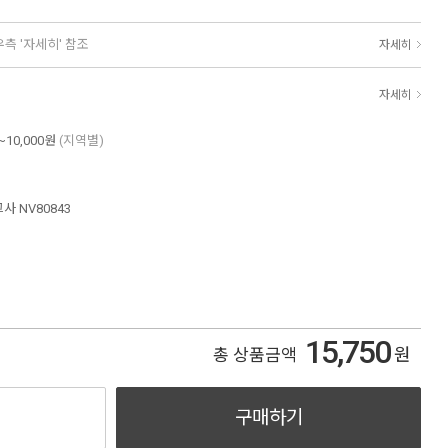
우측 '자세히' 참조
자세히
자세히
~10,000원
(지역별)
사 NV80843
15,750
원
총 상품금액
구매하기