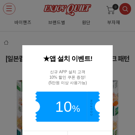
0
바이핸즈
브랜드별
원단
부자재
★앱 설치 이벤트!
[일본퀼트서적] 퀼트에 피어나는 꽃 패치워크 패턴
부띠끄사 LBS8741
신규 APP 설치 고객

10% 할인 쿠폰 증정!

(5만원 이상 사용가능)
10
%