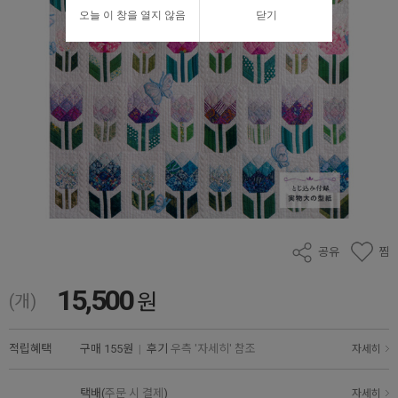
오늘 이 창을 열지 않음
닫기
공유
찜
15,500
원
(개)
적립혜택
구매
155원
|
후기
우측 '자세히' 참조
자세히
택배(
주문 시 결제
)
자세히