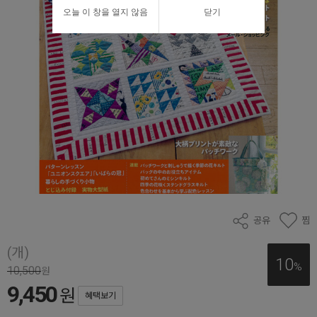
오늘 이 창을 열지 않음
닫기
공유
찜
(개)
10
%
10,500
원
9,450
원
혜택보기