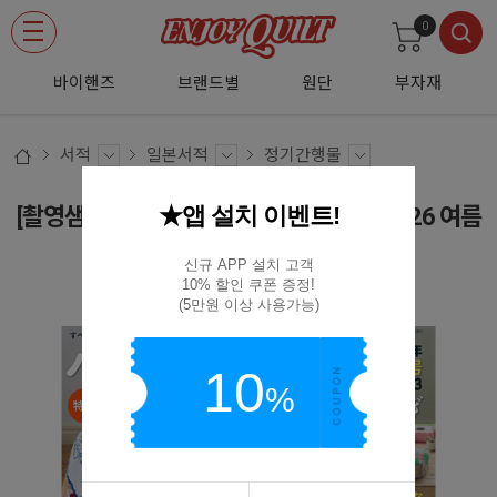
0
바이핸즈
브랜드별
원단
부자재
서적
일본서적
정기간행물
★앱 설치 이벤트!
[촬영샘플-일본퀼트잡지] 패치워크교실 2026 여름
호 (No.43)
신규 APP 설치 고객

10% 할인 쿠폰 증정!

(D02)(촬영샘플)부띠끄사PW43
(5만원 이상 사용가능)
10
%