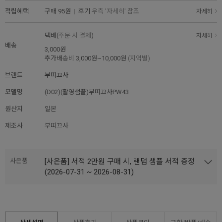
적립혜택
구매
95원
|
후기
우측 '자세히' 참조
자세히
택배(
주문 시 결제
)
자세히
배송
3,000원
추가배송비
3,000원~10,000원
(지역별)
브랜드
부띠끄사
모델명
(D02)(촬영샘플)부띠끄사PW43
원산지
일본
제조사
부띠끄사
사은품
[사은품] 서적 2만원 구매 시, 랜덤 샘플 서적 증정
(2026-07-31 ~ 2026-08-31)