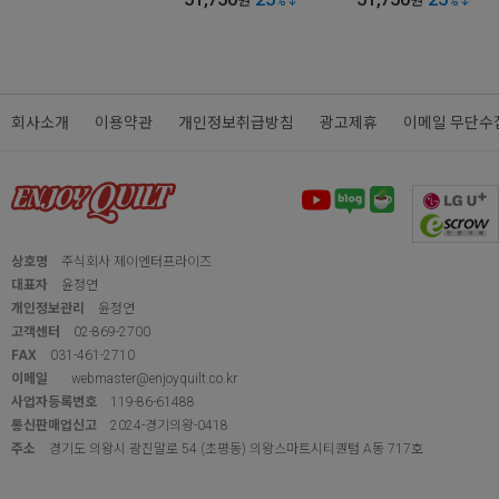
원
%
원
%
회사소개
이용약관
개인정보취급방침
광고제휴
이메일 무단수
상호명
주식회사 제이엔터프라이즈
대표자
윤정연
개인정보관리
윤정연
고객센터
02-869-2700
FAX
031-461-2710
이메일
webmaster@enjoyquilt.co.kr
사업자등록번호
119-86-61488
통신판매업신고
2024-경기의왕-0418
주소
경기도 의왕시 광진말로 54 (초평동) 의왕스마트시티퀀텀 A동 717호