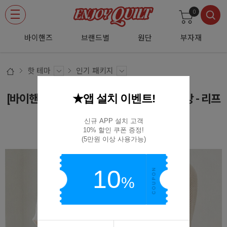
0
바이핸즈
브랜드별
원단
부자재
핫 테마
인기 패키지
★앱 설치 이벤트!
[바이핸즈]
유튜브 영상제공
퀼트패키지 가방 - 리프
슬링백
신규 APP 설치 고객

10% 할인 쿠폰 증정!

BYP-3031
(5만원 이상 사용가능)
10
%