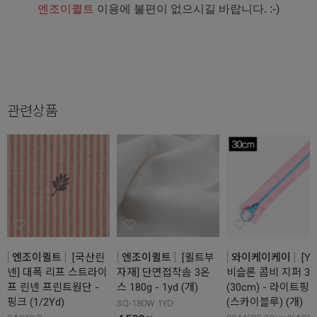
엔조이퀼트
이용에 불편이 없으시길 바랍니다. :-)
관련상품
엔조이퀼트
[국산린
엔조이퀼트
[퀼트부
와이케이케이
[YK
넨] 대폭 리프 스트라이
자재] 단면접착솜 3온
비슬론 콤비 지퍼 3
프 린넨 프린트원단 -
스 180g - 1yd (개)
(30cm) - 라이트핑
핑크 (1/2Yd)
(스카이블루) (개)
SQ-180W 1YD