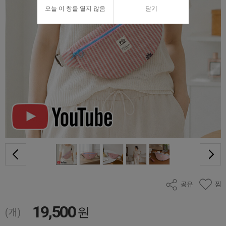
오늘 이 창을 열지 않음
닫기
공유
찜
19,500
원
(개)