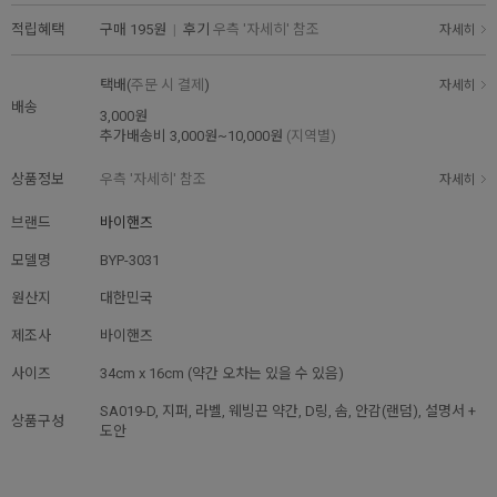
적립혜택
구매
195원
|
후기
우측 '자세히' 참조
자세히
택배(
주문 시 결제
)
자세히
배송
3,000원
추가배송비
3,000원~10,000원
(지역별)
상품정보
우측 '자세히' 참조
자세히
브랜드
바이핸즈
모델명
BYP-3031
원산지
대한민국
제조사
바이핸즈
사이즈
34cm x 16cm (약간 오차는 있을 수 있음)
SA019-D, 지퍼, 라벨, 웨빙끈 약간, D링, 솜, 안감(랜덤), 설명서 +
상품구성
도안