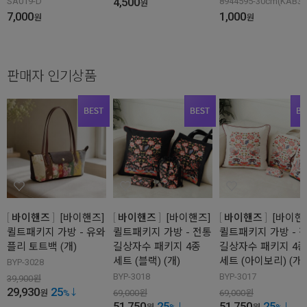
4,500
SA019-D
8944595-30cm(KAB36
원
7,000
1,000
원
원
판매자 인기상품
바이핸즈
[바이핸즈]
바이핸즈
[바이핸즈]
바이핸즈
[바이핸
퀼트패키지 가방 - 유와
퀼트패키지 가방 - 전통
퀼트패키지 가방 - 
플리 토트백 (개)
길상자수 패키지 4종
길상자수 패키지 4종
세트 (블랙) (개)
세트 (아이보리) (개)
BYP-3028
BYP-3018
BYP-3017
39,900
원
29,930
25
원
%
69,000
원
69,000
원
51,750
25
51,750
25