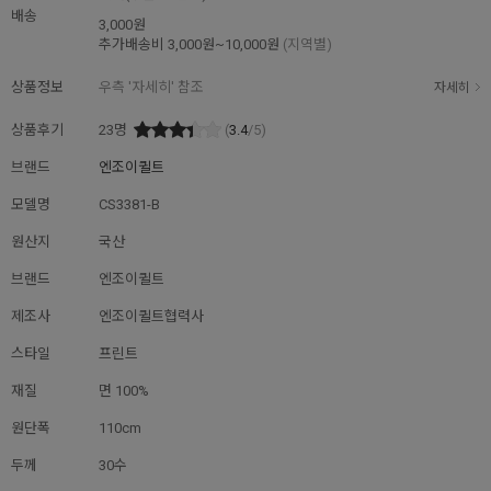
배송
3,000원
추가배송비
3,000원~10,000원
(지역별)
상품정보
우측 '자세히' 참조
자세히
상품후기
23
명
(
3.4
/5)
브랜드
엔조이퀼트
모델명
CS3381-B
원산지
국산
브랜드
엔조이퀼트
제조사
엔조이퀼트협력사
스타일
프린트
재질
면 100%
원단폭
110cm
두께
30수