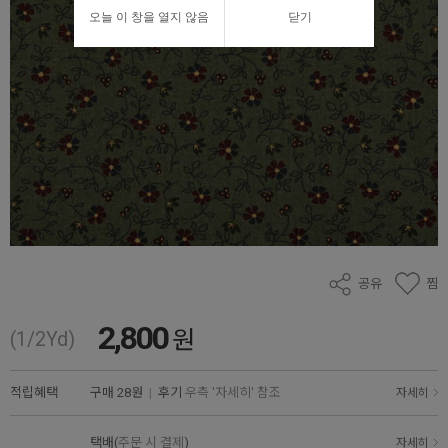
오늘 이 창을 열지 않음
닫기
공유
찜
2,800
원
(1/2Yd)
적립혜택
구매
28원
|
후기
우측 '자세히' 참조
자세히
택배(
주문 시 결제
)
자세히