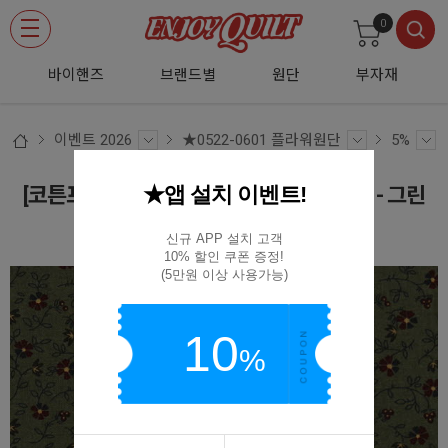
0
바이핸즈
브랜드별
원단
부자재
이벤트 2026
★0522-0601 플라워원단
5%
★앱 설치 이벤트!
[코튼프린트] 엔틱 키든 플라워 프린트원단 - 그린
CS3381-B
신규 APP 설치 고객

10% 할인 쿠폰 증정!

(5만원 이상 사용가능)
10
%