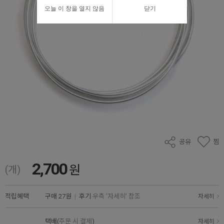
오늘 이 창을 열지 않음
닫기
공유
찜
2,700
원
(개)
적립혜택
구매
27원
|
후기
우측 '자세히' 참조
자세히
택배(
주문 시 결제
)
자세히