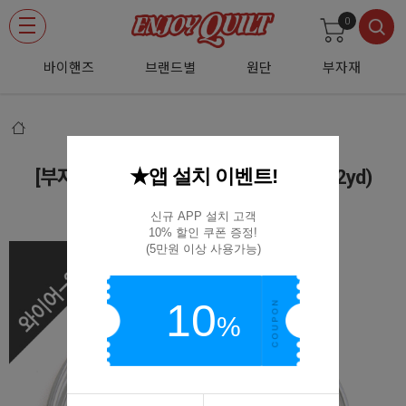
0
바이핸즈
브랜드별
원단
부자재
★앱 설치 이벤트!
[부자재] 모자용 크래프트 와이어-2mm(2yd)
크래프트 와이어-2mm(2yd)
신규 APP 설치 고객

10% 할인 쿠폰 증정!

(5만원 이상 사용가능)
10
%