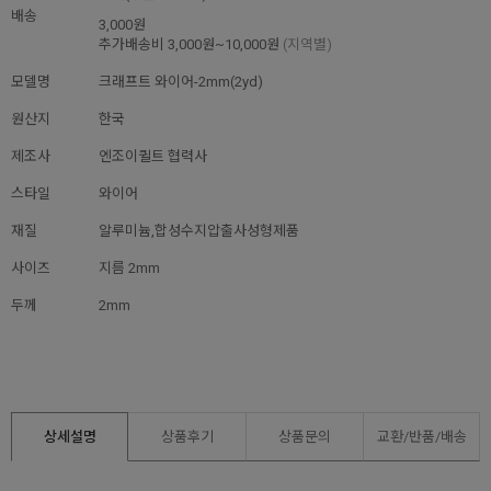
배송
3,000원
추가배송비
3,000원~10,000원
(지역별)
모델명
크래프트 와이어-2mm(2yd)
원산지
한국
제조사
엔조이퀼트 협력사
스타일
와이어
재질
알루미늄,합성수지압출사성형제품
사이즈
지름 2mm
두께
2mm
상세설명
상품후기
상품문의
교환/반품/
배송