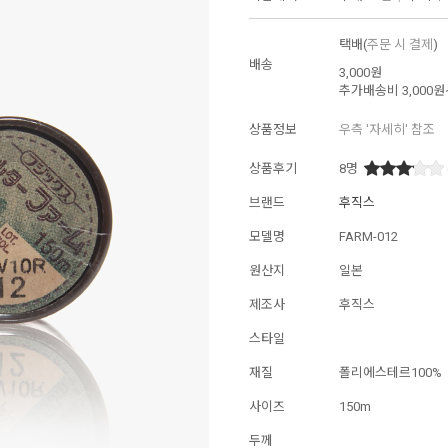
택배(
주문 시 결제
)
배송
3,000원
추가배송비
3,000원
상품정보
우측 '자세히' 참조
상품후기
8
명
브랜드
후직스
모델명
FARM-012
원산지
일본
제조사
후직스
스타일
재질
폴리에스테르100%
사이즈
150m
두께