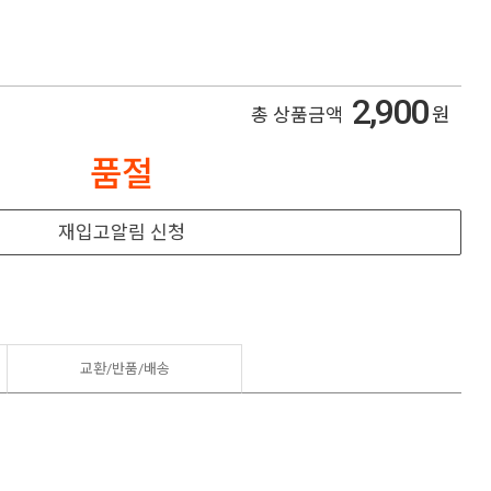
2,900
원
총 상품금액
품절
재입고알림 신청
교환/반품/
배송