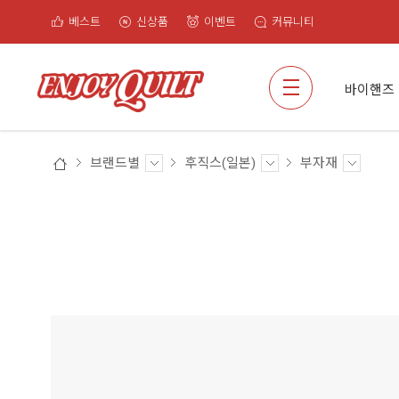
베스트
신상품
이벤트
커뮤니티
검색
바이핸즈
브랜드별
후직스(일본)
부자재