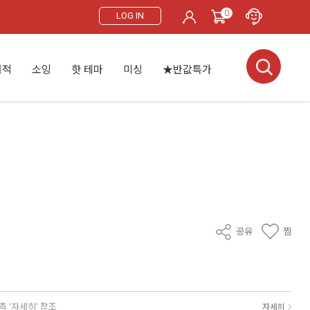
0
LOG IN
서적
소잉
핫 테마
미싱
★반값특가
공유
찜
측 '자세히' 참조
자세히