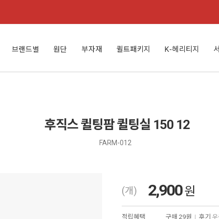
브랜드별
원단
부자재
퀼트패키지
K-헤리티지
후직스 퀼팅팜 퀼팅실 150 12
FARM-012
2,900
원
(개)
적립혜택
구매
29원
|
후기
우