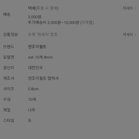
택배(
주문 시 결제
)
자세히
배송
3,000원
추가배송비
3,000원~10,000원
(지역별)
상품정보
우측 '자세히' 참조
자세히
브랜드
엔조이퀼트
모델명
set-10개 8mm
원산지
대한민국
제조사
엔조이퀼트 협력사
사이즈
0.8cm
구성
10개
재질
나무
스타일
트