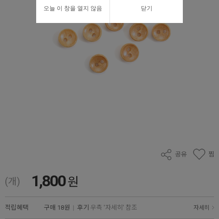
오늘 이 창을 열지 않음
닫기
공유
찜
1,800
원
(개)
적립혜택
구매
18원
|
후기
우측 '자세히' 참조
자세히