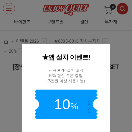
0
바이핸즈
브랜드별
원단
부자재
이벤트 2026
★0305-0316 장식부자재
20%
★앱 설치 이벤트!
[장식부자재] 나무단추 2구(SS) 10개 1SET
신규 APP 설치 고객

10% 할인 쿠폰 증정!

set-10개 8mm
(5만원 이상 사용가능)
10
%